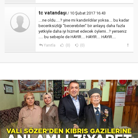
tc vatandaşı
/ 10 Şubat 2017 16:43
....ne oldu.....? yine mi kandırıldılar yoksa.... bu kadar
beceriksizliği "becerebilen" bir anlayış daha fazla
yetkiyle daha iyi hizmet edecek öylemi...? yerseniz
..... bu sebeple de HAYIR.... HAYIR.... HAYIR....
Yanıtla
(0)
(0)