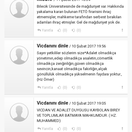
Bilecik Üniversitesinde de mağduriyet var. Hakkında
yakalama kararı bulunan FETÖ firarisini ihraç
etmemişler, mahkeme tarafından serbest bırakılan
adamları ihraç etmişler. Gel de mağduriyet yok de.
Yanıtla
(0)
(0)
Vicdanını dinle
/ 10 Şubat 2017 19:56
Sayın yetkililer sözlerim size*Adalet olmadıkça
yönetimın,edep olmadıkça asaletin,cömertlik
olmadıkça zenğinliğin,güven olmadıkça
sevincin,kanaat olmadıkça fakirliğin,alçak
gönüllülük olmadıkça yükselmenin faydası yoktur.,
(Hz Ömer)
Yanıtla
(0)
(0)
Vicdanını dinle
/ 10 Şubat 2017 19:05
VICDAN VE ADALET DUYGUSU KAYBOLAN BIREY
VE TOPLUMLAR BATMAYA MAHKUMDUR. ( HZ.
MUHAMMED)
Yanıtla
(0)
(0)