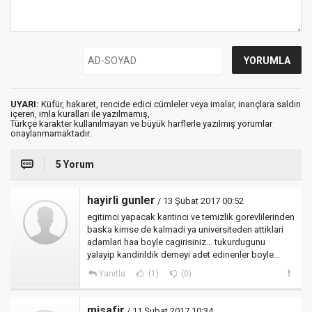
UYARI:
Küfür, hakaret, rencide edici cümleler veya imalar, inançlara saldırı
içeren, imla kuralları ile yazılmamış,
Türkçe karakter kullanılmayan ve büyük harflerle yazılmış yorumlar
onaylanmamaktadır.
5 Yorum
hayirli gunler
/ 13 Şubat 2017 00:52
egitimci yapacak kantinci ve temizlik gorevlilerinden
baska kimse de kalmadi ya universiteden attiklari
adamlari haa boyle cagirisiniz... tukurdugunu
yalayip kandirildik demeyi adet edinenler boyle...
Yanıtla
(1)
(0)
misafir
/ 11 Şubat 2017 10:34