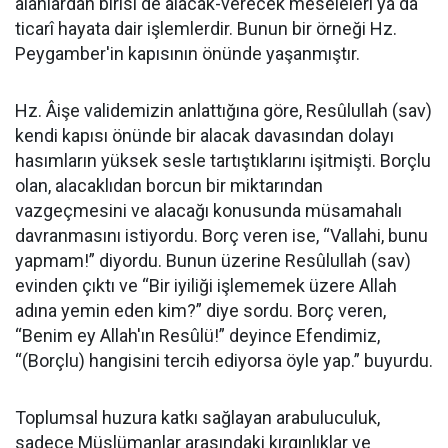
alanlardan birisi de alacak-verecek meseleleri ya da
ticarî hayata dair işlemlerdir. Bunun bir örneği Hz.
Peygamber'in kapısının önünde yaşanmıştır.
Hz. Âişe validemizin anlattığına göre, Resûlullah (sav)
kendi kapısı önünde bir alacak davasından dolayı
hasımların yüksek sesle tartıştıklarını işitmişti. Borçlu
olan, alacaklıdan borcun bir miktarından
vazgeçmesini ve alacağı konusunda müsamahalı
davranmasını istiyordu. Borç veren ise, “Vallahi, bunu
yapmam!” diyordu. Bunun üzerine Resûlullah (sav)
evinden çıktı ve “Bir iyiliği işlememek üzere Allah
adına yemin eden kim?” diye sordu. Borç veren,
“Benim ey Allah'ın Resûlü!” deyince Efendimiz,
“(Borçlu) hangisini tercih ediyorsa öyle yap.” buyurdu.
Toplumsal huzura katkı sağlayan arabuluculuk,
sadece Müslümanlar arasındaki kırgınlıklar ve