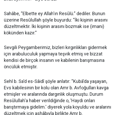
Sahâbe, “Elbette ey Allah'ın Resûlü.” dediler. Bunun
üzerine Resûlullah şöyle buyurdu: “İki kişinin arasını
düzeltmektir. İki kişinin arasını bozmak ise (imanı)
kökünden kazır.”
Sevgili Peygamberimiz, bizleri kırgınlıkları gidermek
için arabuluculuk yapmaya teşvik etmiş ve bizzat
kendisi de birçok insanın ve kabilenin barışmasına
öncülük etmiştir.
Sehl b. Sa'd es-Sâidî şöyle anlatır: “Kubâ'da yaşayan,
Evs kabilesinin bir kolu olan Amr b. Avfoğulları kavga
etmişler ve aralarında dargınlık oluşmuştu. Durum
Resûlullah'a haber verildiğinde o, 'Haydi onları
barıştırmaya gidelim.' diyerek yola koyuldu ve aralarını
düzeltmek için ashâbıyla birlikte Amr b.