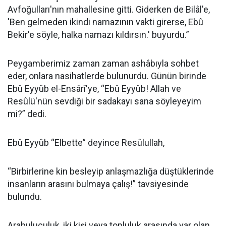
Avfoğulları'nın mahallesine gitti. Giderken de Bilâl'e,
'Ben gelmeden ikindi namazının vakti girerse, Ebû
Bekir'e söyle, halka namazı kıldırsın.' buyurdu.”
Peygamberimiz zaman zaman ashâbıyla sohbet
eder, onlara nasihatlerde bulunurdu. Günün birinde
Ebû Eyyûb el-Ensârî'ye, “Ebû Eyyûb! Allah ve
Resûlü'nün sevdiği bir sadakayı sana söyleyeyim
mi?” dedi.
Ebû Eyyûb “Elbette” deyince Resûlullah,
“Birbirlerine kin besleyip anlaşmazlığa düştüklerinde
insanların arasını bulmaya çalış!” tavsiyesinde
bulundu.
Arabuluculuk, iki kişi veya topluluk arasında var olan