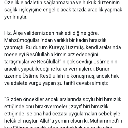
Özellikle adaletin sağlanmasına ve hukuk düzeninin
sağlıklı işleyişine engel olacak tarzda aracılık yapmak
yerilmiştir.
Hz. Âişe validemizden nakledildiğine göre,
Mahzûmoğulları'ndan varlıklı bir kadın hırsızlık
yapmıştı. Bu durum Kureyş'i üzmüş, kendi aralarında
meseleyi Resûlullah'a kimin arz edeceğini
tartışmışlar ve Resûlullah'ın çok sevdiği Üsâme'nin
aracılık yapabileceğine karar vermişlerdi. Bunun
üzerine Üsâme Resûlullah ile konuşmuş, ancak hak
ve adalete vurgu yapan şu tarihî cevabı almıştı:
“Sizden öncekiler ancak aralarında soylu biri hırsızlık
ettiğinde onu bırakıvermeleri; zayıf biri hırsızlık
ettiğinde ise ona had cezası uygulamaları sebebiyle
helâk olmuştur. Allah'a yemin olsun ki, Muhammed'in
kızı Fâtıma hırsızlık etse muhakkak onun da elini