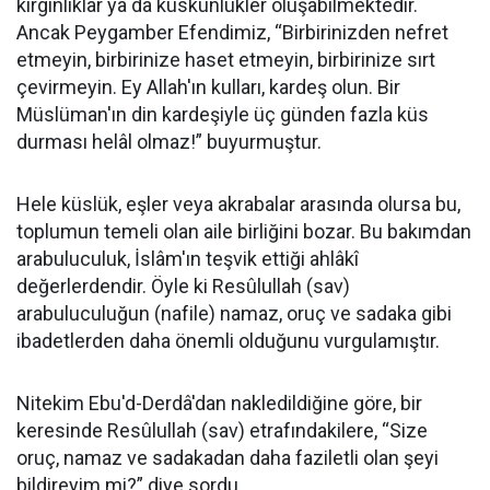
kırgınlıklar ya da küskünlükler oluşabilmektedir.
Ancak Peygamber Efendimiz, “Birbirinizden nefret
etmeyin, birbirinize haset etmeyin, birbirinize sırt
çevirmeyin. Ey Allah'ın kulları, kardeş olun. Bir
Müslüman'ın din kardeşiyle üç günden fazla küs
durması helâl olmaz!” buyurmuştur.
Hele küslük, eşler veya akrabalar arasında olursa bu,
toplumun temeli olan aile birliğini bozar. Bu bakımdan
arabuluculuk, İslâm'ın teşvik ettiği ahlâkî
değerlerdendir. Öyle ki Resûlullah (sav)
arabuluculuğun (nafile) namaz, oruç ve sadaka gibi
ibadetlerden daha önemli olduğunu vurgulamıştır.
Nitekim Ebu'd-Derdâ'dan nakledildiğine göre, bir
keresinde Resûlullah (sav) etrafındakilere, “Size
oruç, namaz ve sadakadan daha faziletli olan şeyi
bildireyim mi?” diye sordu.