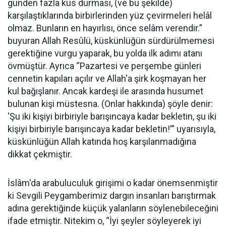
günden fazla küs durması, (ve bu şekilde)
karşılaştıklarında birbirlerinden yüz çevirmeleri helâl
olmaz. Bunların en hayırlısı, önce selâm verendir.”
buyuran Allah Resûlü, küskünlüğün sürdürülmemesi
gerektiğine vurgu yaparak, bu yolda ilk adımı atanı
övmüştür. Ayrıca “Pazartesi ve perşembe günleri
cennetin kapıları açılır ve Allah'a şirk koşmayan her
kul bağışlanır. Ancak kardeşi ile arasında husumet
bulunan kişi müstesna. (Onlar hakkında) şöyle denir:
'Şu iki kişiyi birbiriyle barışıncaya kadar bekletin, şu iki
kişiyi birbiriyle barışıncaya kadar bekletin!'” uyarısıyla,
küskünlüğün Allah katında hoş karşılanmadığına
dikkat çekmiştir.
İslâm'da arabuluculuk girişimi o kadar önemsenmiştir
ki Sevgili Peygamberimiz dargın insanları barıştırmak
adına gerektiğinde küçük yalanların söylenebileceğini
ifade etmiştir. Nitekim o, “İyi şeyler söyleyerek iyi