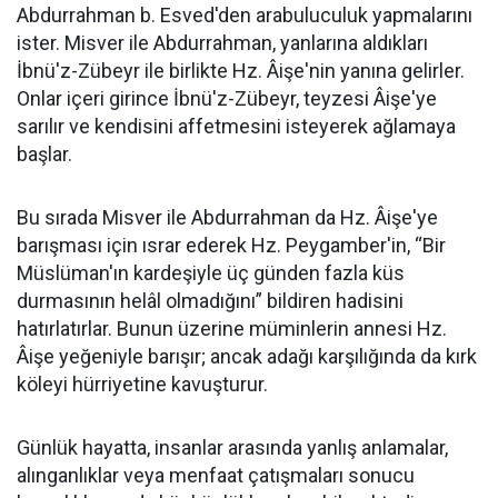
Abdurrahman b. Esved'den arabuluculuk yapmalarını
ister. Misver ile Abdurrahman, yanlarına aldıkları
İbnü'z-Zübeyr ile birlikte Hz. Âişe'nin yanına gelirler.
Onlar içeri girince İbnü'z-Zübeyr, teyzesi Âişe'ye
sarılır ve kendisini affetmesini isteyerek ağlamaya
başlar.
Bu sırada Misver ile Abdurrahman da Hz. Âişe'ye
barışması için ısrar ederek Hz. Peygamber'in, “Bir
Müslüman'ın kardeşiyle üç günden fazla küs
durmasının helâl olmadığını” bildiren hadisini
hatırlatırlar. Bunun üzerine müminlerin annesi Hz.
Âişe yeğeniyle barışır; ancak adağı karşılığında da kırk
köleyi hürriyetine kavuşturur.
Günlük hayatta, insanlar arasında yanlış anlamalar,
alınganlıklar veya menfaat çatışmaları sonucu