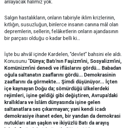
anlayacak halimiz yok.
Salgın hastalıkların, onların tabiriyle iklim krizlerinin,
kıtlığın, susuzluğun, binlerce insanın canına mâl olan
depremlerin, sellerin, felâketlerin onların ajandasının
bir parçası olduğu o kadar belli ki…
İşte bu ahvâl içinde Kardelen, “devlet” bahsini ele aldı.
Konusunu “
Dünya; Batı'nın Faşizm'ini, Sosyalizm'ini,
Komünizm'ini denedi ve iflâslarını gördü... Babadan
oğula saltanatın zaaflarını gördü... Demokrasinin
zaaflarını da görmekte... Şimdi düşünüyor... İçten
içe kaynayan Doğu da; sömürdüğü ülkelerdeki
rejimleri, işine geldiği gibi değiştiren, Avrupa'daki
krallıklara ve İslâm dünyasında işine gelen
saltanatlara ses çıkarmayan; yani kendi icadı
demokrasiye ihanet eden, bir yandan da demokrasi
nutukları atan şaşkın ve ikiyüzlü Batı da arayış