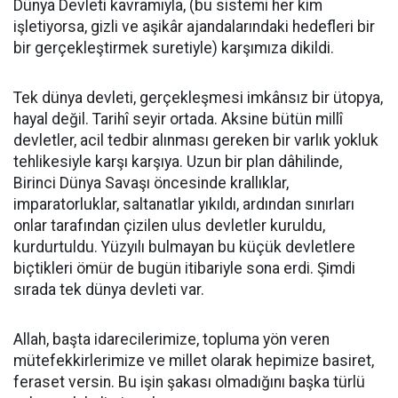
Dünya Devleti kavramıyla, (bu sistemi her kim
işletiyorsa, gizli ve aşikâr ajandalarındaki hedefleri bir
bir gerçekleştirmek suretiyle) karşımıza dikildi.
Tek dünya devleti, gerçekleşmesi imkânsız bir ütopya,
hayal değil. Tarihî seyir ortada. Aksine bütün millî
devletler, acil tedbir alınması gereken bir varlık yokluk
tehlikesiyle karşı karşıya. Uzun bir plan dâhilinde,
Birinci Dünya Savaşı öncesinde krallıklar,
imparatorluklar, saltanatlar yıkıldı, ardından sınırları
onlar tarafından çizilen ulus devletler kuruldu,
kurdurtuldu. Yüzyılı bulmayan bu küçük devletlere
biçtikleri ömür de bugün itibariyle sona erdi. Şimdi
sırada tek dünya devleti var.
Allah, başta idarecilerimize, topluma yön veren
mütefekkirlerimize ve millet olarak hepimize basiret,
feraset versin. Bu işin şakası olmadığını başka türlü