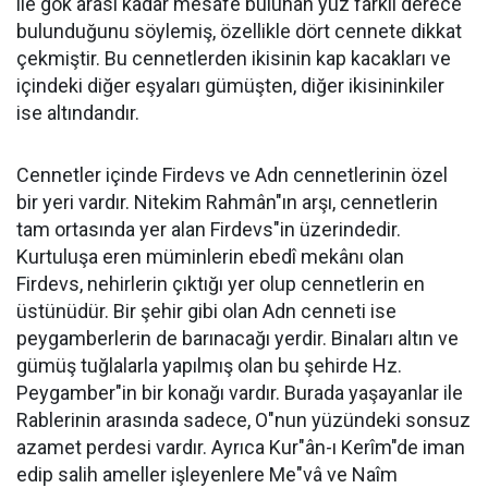
ile gök arası kadar mesafe bulunan yüz farklı derece
bulunduğunu söylemiş, özellikle dört cennete dikkat
çekmiştir. Bu cennetlerden ikisinin kap kacakları ve
içindeki diğer eşyaları gümüşten, diğer ikisininkiler
ise altındandır.
Cennetler içinde Firdevs ve Adn cennetlerinin özel
bir yeri vardır. Nitekim Rahmân"ın arşı, cennetlerin
tam ortasında yer alan Firdevs"in üzerindedir.
Kurtuluşa eren müminlerin ebedî mekânı olan
Firdevs, nehirlerin çıktığı yer olup cennetlerin en
üstünüdür. Bir şehir gibi olan Adn cenneti ise
peygamberlerin de barınacağı yerdir. Binaları altın ve
gümüş tuğlalarla yapılmış olan bu şehirde Hz.
Peygamber"in bir konağı vardır. Burada yaşayanlar ile
Rablerinin arasında sadece, O"nun yüzündeki sonsuz
azamet perdesi vardır. Ayrıca Kur"ân-ı Kerîm"de iman
edip salih ameller işleyenlere Me"vâ ve Naîm