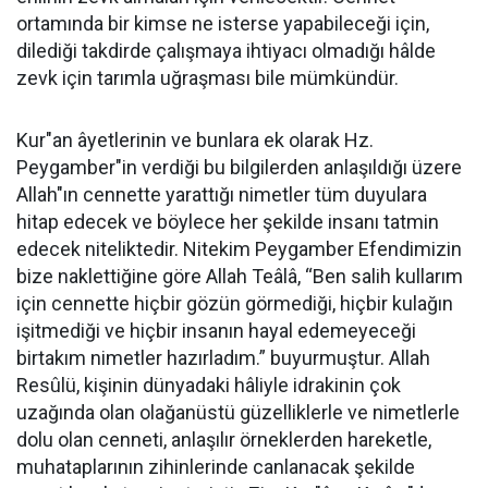
ortamında bir kimse ne isterse yapabileceği için,
dilediği takdirde çalışmaya ihtiyacı olmadığı hâlde
zevk için tarımla uğraşması bile mümkündür.
Kur"an âyetlerinin ve bunlara ek olarak Hz.
Peygamber"in verdiği bu bilgilerden anlaşıldığı üzere
Allah"ın cennette yarattığı nimetler tüm duyulara
hitap edecek ve böylece her şekilde insanı tatmin
edecek niteliktedir. Nitekim Peygamber Efendimizin
bize naklettiğine göre Allah Teâlâ, “Ben salih kullarım
için cennette hiçbir gözün görmediği, hiçbir kulağın
işitmediği ve hiçbir insanın hayal edemeyeceği
birtakım nimetler hazırladım.” buyurmuştur. Allah
Resûlü, kişinin dünyadaki hâliyle idrakinin çok
uzağında olan olağanüstü güzelliklerle ve nimetlerle
dolu olan cenneti, anlaşılır örneklerden hareketle,
muhataplarının zihinlerinde canlanacak şekilde