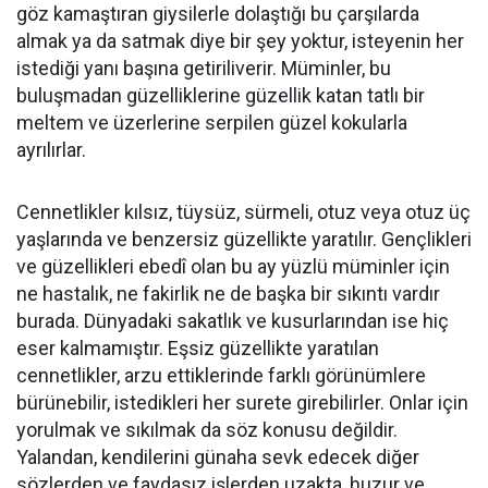
göz kamaştıran giysilerle dolaştığı bu çarşılarda
almak ya da satmak diye bir şey yoktur, isteyenin her
istediği yanı başına getiriliverir. Müminler, bu
buluşmadan güzelliklerine güzellik katan tatlı bir
meltem ve üzerlerine serpilen güzel kokularla
ayrılırlar.
Cennetlikler kılsız, tüysüz, sürmeli, otuz veya otuz üç
yaşlarında ve benzersiz güzellikte yaratılır. Gençlikleri
ve güzellikleri ebedî olan bu ay yüzlü müminler için
ne hastalık, ne fakirlik ne de başka bir sıkıntı vardır
burada. Dünyadaki sakatlık ve kusurlarından ise hiç
eser kalmamıştır. Eşsiz güzellikte yaratılan
cennetlikler, arzu ettiklerinde farklı görünümlere
bürünebilir, istedikleri her surete girebilirler. Onlar için
yorulmak ve sıkılmak da söz konusu değildir.
Yalandan, kendilerini günaha sevk edecek diğer
sözlerden ve faydasız işlerden uzakta, huzur ve