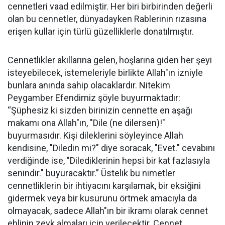
cennetleri vaad edilmiştir. Her biri birbirinden değerli
olan bu cennetler, dünyadayken Rablerinin rızasına
erişen kullar için türlü güzelliklerle donatılmıştır.
Cennetlikler akıllarına gelen, hoşlarına giden her şeyi
isteyebilecek, istemeleriyle birlikte Allah"ın izniyle
bunlara anında sahip olacaklardır. Nitekim
Peygamber Efendimiz şöyle buyurmaktadır:
“Şüphesiz ki sizden birinizin cennette en aşağı
makamı ona Allah"ın, "Dile (ne dilersen)!"
buyurmasıdır. Kişi dileklerini söyleyince Allah
kendisine, "Diledin mi?" diye soracak, "Evet." cevabını
verdiğinde ise, "Dilediklerinin hepsi bir kat fazlasıyla
senindir." buyuracaktır.” Üstelik bu nimetler
cennetliklerin bir ihtiyacını karşılamak, bir eksiğini
gidermek veya bir kusurunu örtmek amacıyla da
olmayacak, sadece Allah"ın bir ikramı olarak cennet
ehlinin zevk almaları için verilecektir. Cennet