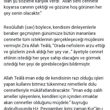
olan şu sözlerle karşılık verdi: “Allah seni cennete
koyarsa canının çektiği ve gözüne hoş görünen her
şey senin olacaktır.”
Resûlullah (sav) böylece, kendisini dinleyenlerle
beraber geçmişten günümüze bütün inananlara
cennette tüm isteklerinin gerçekleşeceği müjdesini
vermiştir.Zira Allah Teâlâ, “Orada nefislerin arzu ettiği
ve gözlerin zevk aldığı her şey var...” âyetiyle cennet
ehlinin istediği her şeye sahip olacağını ve görmek
istediği her şeyi de görebileceğini bildirmiştir.
Allah Teâlâ iman edip de kendisinin razı olduğu işleri
yapan kullarını bitmez tükenmez nimetlerle dolu
cennetleriyle mükâfatlandıracaktır. “İman edip salih
ameller işleyenlere, kendileri için içinden ırmaklar
akan cennetler olduğunu müjdele.” buyruğu
doğrultusunda Hz. Peygamber, kimi zaman Kur"ân-ı