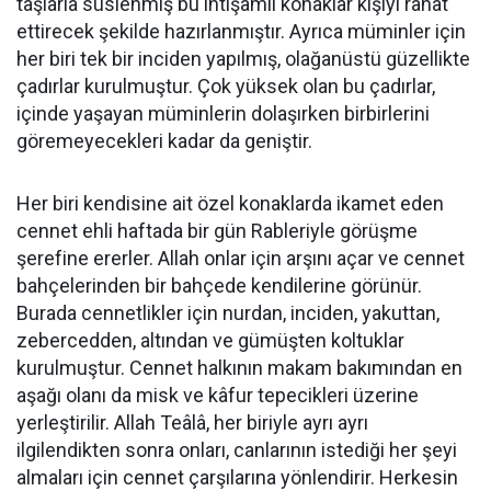
taşlarla süslenmiş bu ihtişamlı konaklar kişiyi rahat
ettirecek şekilde hazırlanmıştır. Ayrıca müminler için
her biri tek bir inciden yapılmış, olağanüstü güzellikte
çadırlar kurulmuştur. Çok yüksek olan bu çadırlar,
içinde yaşayan müminlerin dolaşırken birbirlerini
göremeyecekleri kadar da geniştir.
Her biri kendisine ait özel konaklarda ikamet eden
cennet ehli haftada bir gün Rableriyle görüşme
şerefine ererler. Allah onlar için arşını açar ve cennet
bahçelerinden bir bahçede kendilerine görünür.
Burada cennetlikler için nurdan, inciden, yakuttan,
zebercedden, altından ve gümüşten koltuklar
kurulmuştur. Cennet halkının makam bakımından en
aşağı olanı da misk ve kâfur tepecikleri üzerine
yerleştirilir. Allah Teâlâ, her biriyle ayrı ayrı
ilgilendikten sonra onları, canlarının istediği her şeyi
almaları için cennet çarşılarına yönlendirir. Herkesin