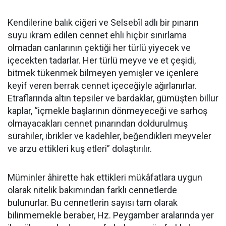
Kendilerine balık ciğeri ve Selsebîl adlı bir pınarın
suyu ikram edilen cennet ehli hiçbir sınırlama
olmadan canlarının çektiği her türlü yiyecek ve
içecekten tadarlar. Her türlü meyve ve et çeşidi,
bitmek tükenmek bilmeyen yemişler ve içenlere
keyif veren berrak cennet içeceğiyle ağırlanırlar.
Etraflarında altın tepsiler ve bardaklar, gümüşten billur
kaplar, “içmekle başlarının dönmeyeceği ve sarhoş
olmayacakları cennet pınarından doldurulmuş
sürahiler, ibrikler ve kadehler, beğendikleri meyveler
ve arzu ettikleri kuş etleri” dolaştırılır.
Müminler âhirette hak ettikleri mükâfatlara uygun
olarak nitelik bakımından farklı cennetlerde
bulunurlar. Bu cennetlerin sayısı tam olarak
bilinmemekle beraber, Hz. Peygamber aralarında yer