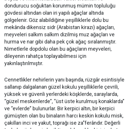
dondurucu soğuktan korunmuş mümin topluluğu
gövdesi altından olan iri yapılı ağaçlar altında
gölgelenir. Göz alabildiğine yeşilliklerle dolu bu
mekânda dikensiz sidr (Arabistan kirazı) ağaçları,
meyveleri salkım salkım dizilmiş muz ağaçları ve
hurma ve nar gibi daha pek çok ağaç sıralanmıştır.
Nimetlerle dopdolu olan bu ağaçların meyveleri,
dileyenin rahatça toplayabilmesi için
yakınlaştırılmıştır.
Cennetlikler nehirlerin yanı başında, rüzgâr esintisiyle
sallanıp dalgalanan güzel kokulu yeşilliklerle çevrili,
yüksek ve güvenli yerlerdeki köşklerde, saraylarda,
“güzel meskenlerde”, “üst üste kurulmuş konaklarda”
ve “evlerde” bulunurlar. Bir kerpici altın, bir kerpici
gümüşten olan bu binaların harcı keskin kokulu misk,
çakılları inci ve yakut, toprağı ise za"ferândır. Değerli