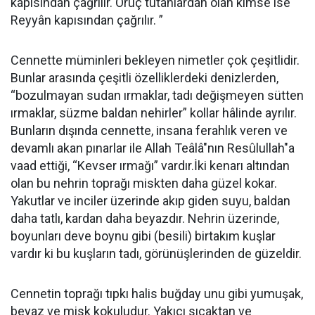
kapısından çağrılır. Oruç tutanlardan olan kimse ise
Reyyân kapısından çağrılır. ”
Cennette müminleri bekleyen nimetler çok çeşitlidir.
Bunlar arasında çeşitli özelliklerdeki denizlerden,
“bozulmayan sudan ırmaklar, tadı değişmeyen sütten
ırmaklar, süzme baldan nehirler” kollar hâlinde ayrılır.
Bunların dışında cennette, insana ferahlık veren ve
devamlı akan pınarlar ile Allah Teâlâ"nın Resûlullah"a
vaad ettiği, “Kevser ırmağı” vardır.İki kenarı altından
olan bu nehrin toprağı miskten daha güzel kokar.
Yakutlar ve inciler üzerinde akıp giden suyu, baldan
daha tatlı, kardan daha beyazdır. Nehrin üzerinde,
boyunları deve boynu gibi (besili) birtakım kuşlar
vardır ki bu kuşların tadı, görünüşlerinden de güzeldir.
Cennetin toprağı tıpkı halis buğday unu gibi yumuşak,
beyaz ve misk kokuludur. Yakıcı sıcaktan ve