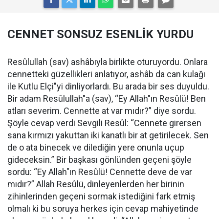
CENNET SONSUZ ESENLİK YURDU
Resûlullah (sav) ashâbıyla birlikte oturuyordu. Onlara
cennetteki güzellikleri anlatıyor, ashâb da can kulağı
ile Kutlu Elçi"yi dinliyorlardı. Bu arada bir ses duyuldu.
Bir adam Resûlullah"a (sav), “Ey Allah"ın Resûlü! Ben
atları severim. Cennette at var mıdır?” diye sordu.
Şöyle cevap verdi Sevgili Resûl: “Cennete girersen
sana kırmızı yakuttan iki kanatlı bir at getirilecek. Sen
de o ata binecek ve dilediğin yere onunla uçup
gideceksin.” Bir başkası gönlünden geçeni şöyle
sordu: “Ey Allah"ın Resûlü! Cennette deve de var
mıdır?” Allah Resûlü, dinleyenlerden her birinin
zihinlerinden geçeni sormak istediğini fark etmiş
olmalı ki bu soruya herkes için cevap mahiyetinde