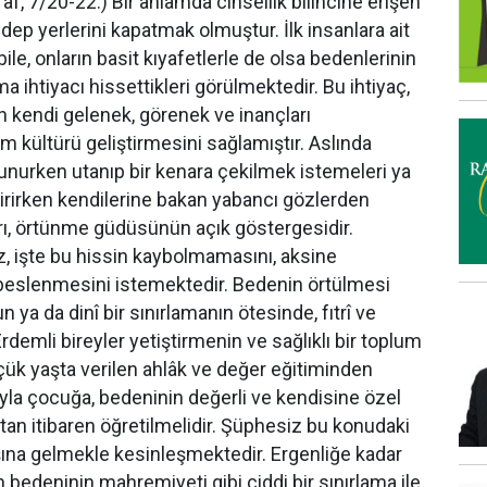
âf, 7/20-22.) Bir anlamda cinsellik bilincine erişen
 edep yerlerini kapatmak olmuştur. İlk insanlara ait
le, onların basit kıyafetlerle de olsa bedenlerinin
ma ihtiyacı hissettikleri görülmektedir. Bu ihtiyaç,
 kendi gelenek, görenek ve inançları
m kültürü geliştirmesini sağlamıştır. Aslında
nurken utanıp bir kenara çekilmek istemeleri ya
dirirken kendilerine bakan yabancı gözlerden
rı, örtünme güdüsünün açık göstergesidir.
 işte bu hissin kaybolmamasını, aksine
 beslenmesini istemektedir. Bedenin örtülmesi
 ya da dinî bir sınırlamanın ötesinde, fıtrî ve
 Erdemli bireyler yetiştirmenin ve sağlıklı bir toplum
çük yaşta verilen ahlâk ve değer eğitiminden
yla çocuğa, bedeninin değerli ve kendisine özel
tan itibaren öğretilmelidir. Şüphesiz bu konudaki
ına gelmekle kesinleşmektedir. Ergenliğe kadar
 bedeninin mahremiyeti gibi ciddi bir sınırlama ile