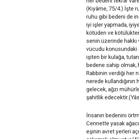
her bedeni tekrar var
(Kıyâme, 75/4.) İşte ru
ruhu gibi bedeni de i
iyi işler yapmada, iyi
kötüden ve kötülükten
senin üzerinde hakkı 
vücudu konusundaki s
işiten bir kulağa, tutan
bedene sahip olmak, h
Rabbinin verdiği her n
nerede kullandığının 
gelecek, ağzı mühürle
şahitlik edecektir.(Yâs
İnsanın bedenini örtm
Cennette yasak ağac
eşinin avret yerleri aç