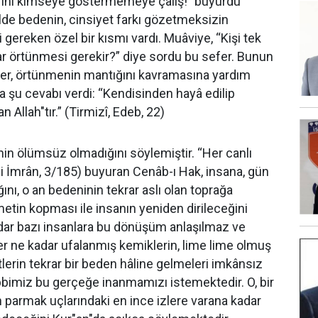
erini kimseye göstermemeye çalış!” buyurdu
de bedenin, cinsiyet farkı gözetmeksizin
gereken özel bir kısmı vardı. Muâviye, “Kişi tek
r örtünmesi gerekir?” diye sordu bu sefer. Bunun
r, örtünmenin mantığını kavramasına yardım
 şu cevabı verdi: “Kendisinden hayâ edilip
n Allah"tır.” (Tirmizî, Edeb, 22)
n ölümsüz olmadığını söylemiştir. “Her canlı
l-i İmrân, 3/185) buyuran Cenâb-ı Hak, insana, gün
ını, o an bedeninin tekrar aslı olan toprağa
tin kopması ile insanın yeniden dirileceğini
adar bazı insanlara bu dönüşüm anlaşılmaz ve
er ne kadar ufalanmış kemiklerin, lime lime olmuş
lerin tekrar bir beden hâline gelmeleri imkânsız
bimiz bu gerçeğe inanmamızı istemektedir. O, bir
parmak uçlarındaki en ince izlere varana kadar