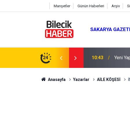
Manşetler
Günün Haberleri
Arşiv
S
SAKARYA GAZET
ırıldı
24
10:00
AK Part
Anasayfa
Yazarlar
AİLE KÖŞESİ