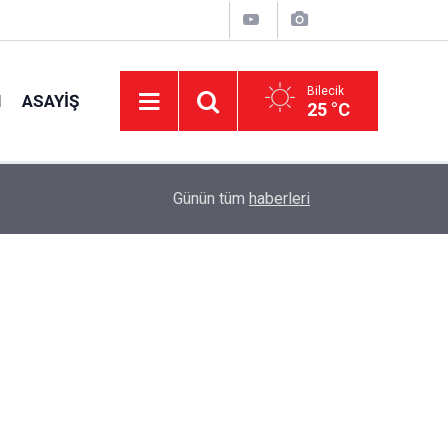
Bilecik
I
ASAYIŞ
25 °C
09:15
Gölpazarı'nda Camiler Arası Bilgi Yarışması
Günün tüm
haberleri