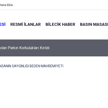
itene Ekle
ESI
RESMI İLANLAR
BILECIK HABER
BASIN MASAS
i'den Vefa Mevlidi
İNSANIN SAYGINLIĞI BEDEN MAHREMİYETİ