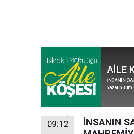
AİLE 
İNSANIN SA
Yazarın Tüm Y
İNSANIN S
09:12
MAHREMİY