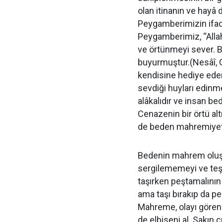
olan itinanın ve hay
Peygamberimizin ifade
Peygamberimiz, “Allah 
ve örtünmeyi sever. B
buyurmuştur.(Nesâî, G
kendisine hediye eden
sevdiği huyları edinm
alâkalıdır ve insan be
Cenazenin bir örtü al
de beden mahremiyetin
Bedenin mahrem oluşu
sergilememeyi ve teşh
taşırken peştamalının
ama taşı bırakıp da p
Mahreme, olayı gören
de elbiseni al. Sakın 