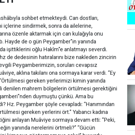
 ashâbıyla sohbet etmekteydi. Can dostları,
 içlerine sindirmek, sonra da ailelerine,
arına özenle aktarmak için can kulağıyla onu
e b. Hayde de o gün Peygamber"in yanında
O da işittiklerini oğlu Hakîm"e anlatmayı severdi.
z de dedesinin hatıralarını bize nakleden zincirin
Sevgili Peygamberimizin, soruları cevapsız
âviye, aklına takılanı ona sormaya karar verdi. “Ey
, “Örtülmesi gereken yerlerimizi kimin yanında
li denilen mahrem bölgelerin örtülmesi gerektiğini
gamberi"nden duymuştu çünkü. Ama bu
idi? Hz. Peygamber şöyle cevapladı: “Hanımından
rtülmesi gereken yerlerini ört.” Yabancı kadına
iğini anlayan Muâviye sormaya devam etti: “Peki,
keğin yanında nerelerini örtmeli?” “Gücün