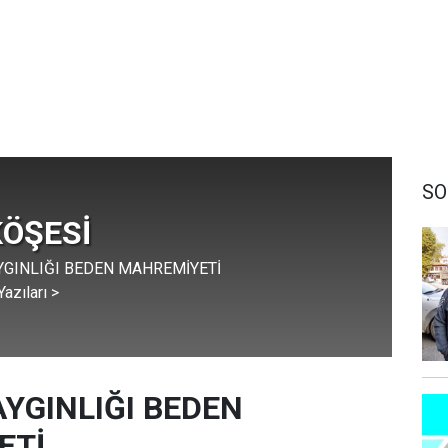
SO
KÖŞESİ
YGINLIĞI BEDEN MAHREMİYETİ
azıları >
AYGINLIĞI BEDEN
ETİ