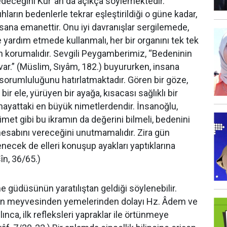
edeceğini Kur"an"da açıkça söylemektedir.
hların bedenlerle tekrar eşleştirildiği o güne kadar,
nsana emanettir. Onu iyi davranışlar sergilemede,
ye yardım etmede kullanmalı, her bir organını tek tek
 korumalıdır. Sevgili Peygamberimiz, “Bedeninin
var.” (Müslim, Sıyâm, 182.) buyururken, insana
orumluluğunu hatırlatmaktadır. Gören bir göze,
 bir ele, yürüyen bir ayağa, kısacası sağlıklı bir
ayattaki en büyük nimetlerdendir. İnsanoğlu,
imet gibi bu ikramın da değerini bilmeli, bedenini
hesabını vereceğini unutmamalıdır. Zira gün
necek de elleri konuşup ayakları yaptıklarına
în, 36/65.)
e güdüsünün yaratılıştan geldiği söylenebilir.
ın meyvesinden yemelerinden dolayı Hz. Âdem ve
ılınca, ilk refleksleri yapraklar ile örtünmeye