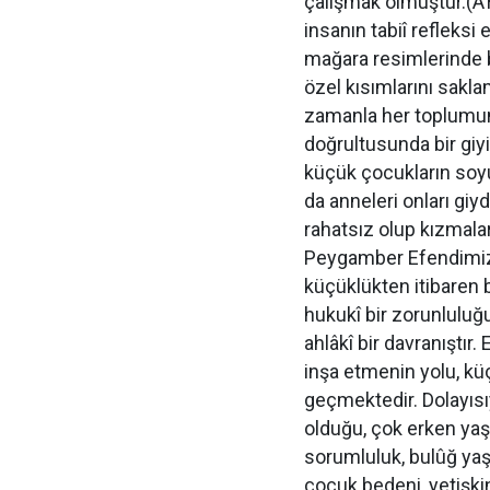
çalışmak olmuştur.(A’r
insanın tabiî refleksi
mağara resimlerinde bi
özel kısımlarını sakla
zamanla her toplumun
doğrultusunda bir giyi
küçük çocukların soyu
da anneleri onları giy
rahatsız olup kızmala
Peygamber Efendimiz,
küçüklükten itibaren
hukukî bir zorunluluğun
ahlâkî bir davranıştır.
inşa etmenin yolu, kü
geçmektedir. Dolayısı
olduğu, çok erken yaş
sorumluluk, bulûğ yaş
çocuk bedeni, yetişkin