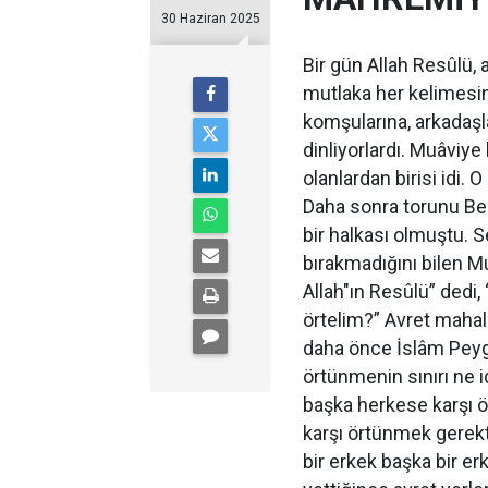
30 Haziran 2025
Bir gün Allah Resûlü,
mutlaka her kelimesini
komşularına, arkadaşl
dinliyorlardı. Muâviy
olanlardan birisi idi. 
Daha sonra torunu Beh
bir halkası olmuştu. 
bırakmadığını bilen Mu
Allah"ın Resûlü” dedi
örtelim?” Avret mahal
daha önce İslâm Pey
örtünmenin sınırı ne 
başka herkese karşı ö
karşı örtünmek gerekt
bir erkek başka bir er