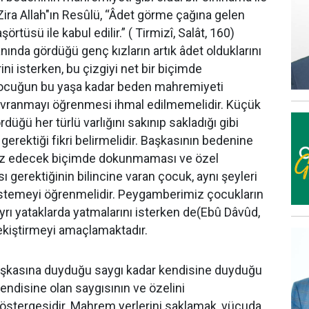
. Zira Allah"ın Resûlü, “Âdet görme çağına gelen
rtüsü ile kabul edilir.” ( Tirmizî, Salât, 160)
nında gördüğü genç kızların artık âdet olduklarını
i isterken, bu çizgiyi net bir biçimde
çocuğun bu yaşa kadar beden mahremiyeti
avranmayı öğrenmesi ihmal edilmemelidir. Küçük
rdüğü her türlü varlığını sakınıp sakladığı gibi
erektiği fikri belirmelidir. Başkasının bedenine
tsız edecek biçimde dokunmaması ve özel
 gerektiğinin bilincine varan çocuk, aynı şeyleri
 istemeyi öğrenmelidir. Peygamberimiz çocukların
yrı yataklarda yatmalarını isterken de(Ebû Dâvûd,
 pekiştirmeyi amaçlamaktadır.
aşkasına duyduğu saygı kadar kendisine duyduğu
. Kendisine olan saygısının ve özelini
östergesidir. Mahrem yerlerini saklamak, vücuda