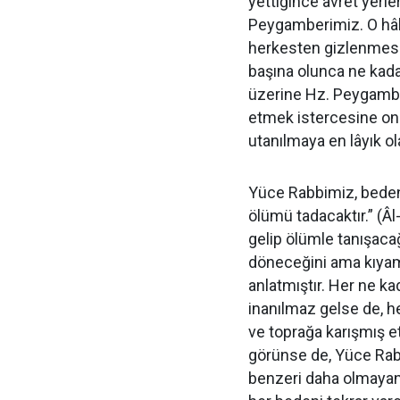
yettiğince avret yerl
Peygamberimiz. O hâl
herkesten gizlenmesi 
başına olunca ne kada
üzerine Hz. Peygambe
etmek istercesine ona
utanılmaya en lâyık ola
Yüce Rabbimiz, bedeni
ölümü tadacaktır.” (Â
gelip ölümle tanışacağ
döneceğini ama kıyame
anlatmıştır. Her ne k
inanılmaz gelse de, h
ve toprağa karışmış et
görünse de, Yüce Rab
benzeri daha olmayan 