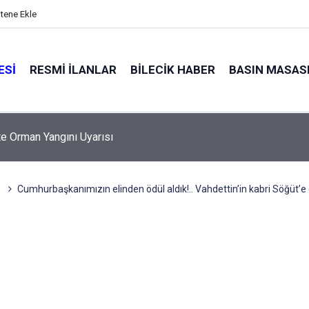
itene Ekle
ESI
RESMI İLANLAR
BILECIK HABER
BASIN MASAS
 BLOK LOJMANLARIN MUHTELİF ONARIM İŞİ
L
Cumhurbaşkanımızın elinden ödül aldık!.. Vahdettin’in kabri Söğüt’e ge