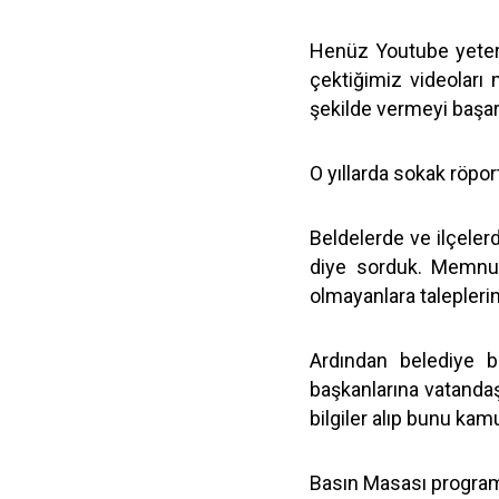
Henüz Youtube yeterli
çektiğimiz videoları 
şekilde vermeyi başar
O yıllarda sokak röport
Beldelerde ve ilçel
diye sorduk. Memnu
olmayanlara taleplerin
Ardından belediye ba
başkanlarına vatandaşla
bilgiler alıp bunu ka
Basın Masası programl