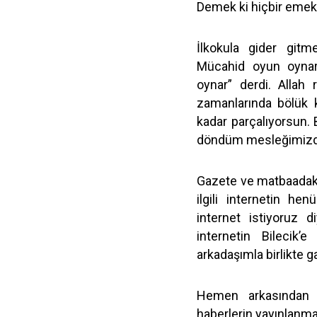
Demek ki hiçbir emek
İlkokula gider git
Mücahid oyun oynar
oynar” derdi. Allah
zamanlarında bölük 
kadar parçalıyorsun. 
döndüm mesleğimizde B
Gazete ve matbaadaki
ilgili internetin he
internet istiyoruz 
internetin Bilecik’
arkadaşımla birlikte 
Hemen arkasından 
haberlerin yayınlanm