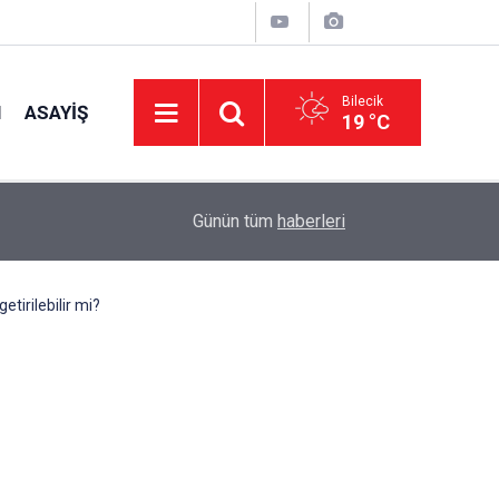
Bilecik
I
ASAYIŞ
19 °C
16:42
CHP Genel Başkan Yardımcısı Erbay: "Türkiye’ni
Günün tüm
haberleri
tirilebilir mi?