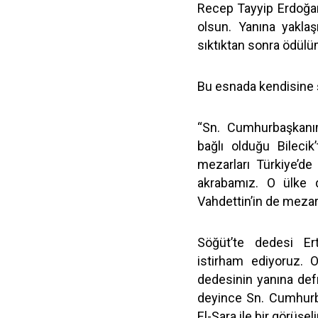
Recep Tayyip Erdoğan
olsun. Yanına yaklaşı
sıktıktan sonra ödülüm
Bu esnada kendisine 
“Sn. Cumhurbaşkanı
bağlı olduğu Bileci
mezarları Türkiye’de
akrabamız. O ülke d
Vahdettin’in de mezar
Söğüt’te dedesi Er
istirham ediyoruz.
dedesinin yanına defn
deyince Sn. Cumhurb
El-Şara ile bir görüşel