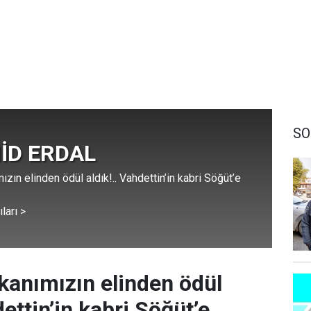
SO
İD ERDAL
ın elinden ödül aldık!.. Vahdettin’in kabri Söğüt’e
ları >
anımızın elinden ödül
dettin’in kabri Söğüt’e