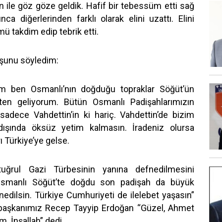
 ile göz göze geldik. Hafif bir tebessüm etti sağ
nca diğerlerinden farklı olarak elini uzattı. Elini
ü takdim edip tebrik etti.
şunu söyledim:
m ben Osmanlı’nın doğduğu topraklar Söğüt’ün
k’ten geliyorum. Bütün Osmanlı Padişahlarımızın
 sadece Vahdettin’in ki hariç. Vahdettin’de bizim
ışında öksüz yetim kalmasın. İradeniz olursa
ı Türkiye’ye gelse.
tuğrul Gazi Türbesinin yanına defnedilmesini
 Osmanlı Söğüt’te doğdu son padişah da büyük
edilsin. Türkiye Cumhuriyeti de ilelebet yaşasın”
aşkanımız Recep Tayyip Erdoğan “Güzel, Ahmet
im. İnşallah” dedi.