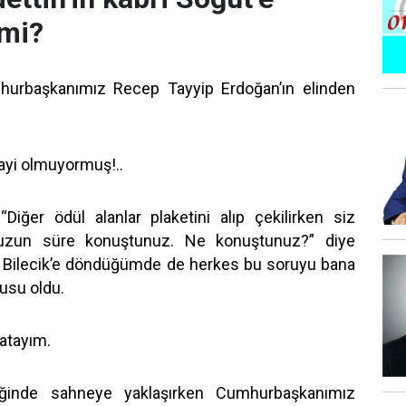
 mi?
mhurbaşkanımız Recep Tayyip Erdoğan’ın elinden
yi olmuyormuş!..
“Diğer ödül alanlar plaketini alıp çekilirken siz
uzun süre konuştunuz. Ne konuştunuz?” diye
de Bilecik’e döndüğümde de herkes bu soruyu bana
usu oldu.
latayım.
ğinde sahneye yaklaşırken Cumhurbaşkanımız