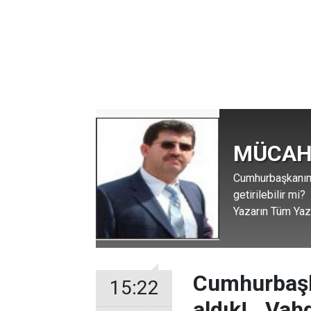
MÜCAH
Cumhurbaşkanımız
getirilebilir mi?
Yazarın Tüm Yazı
Cumhurbaşk
15:22
aldık!.. Vah