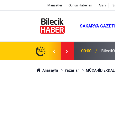
Manşetler
Günün Haberleri
Arşiv
S
SAKARYA GAZET
24
00:00
A VE B
Anasayfa
Yazarlar
MÜCAHİD ERDA