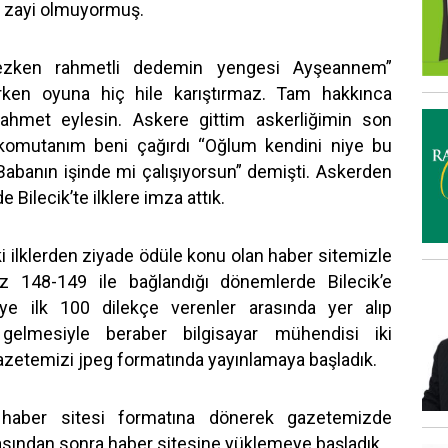
 zayi olmuyormuş.
mezken rahmetli dedemin yengesi Ayşeannem”
ken oyuna hiç hile karıştırmaz. Tam hakkınca
 rahmet eylesin. Askere gittim askerliğimin son
komutanım beni çağırdı “Oğlum kendini niye bu
Babanın işinde mi çalışıyorsun” demişti. Askerden
ilecik’te ilklere imza attık.
 ilklerden ziyade ödüle konu olan haber sitemizle
nüz 148-149 ile bağlandığı dönemlerde Bilecik’e
diye ilk 100 dilekçe verenler arasında yer alıp
e gelmesiyle beraber bilgisayar mühendisi iki
gazetemizi jpeg formatında yayınlamaya başladık.
haber sitesi formatına dönerek gazetemizde
asından sonra haber sitesine yüklemeye başladık.