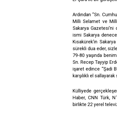
Ardından “Sn. Cumhur
Milli Selamet ve Mill
Sakarya Gazetesi’ni 
ismi Sakarya denece
Kısakürek’in Sakarya
sürekli dua eder, siz
79-80 yaşında benim
Sn. Recep Tayyip Erd
işaret edince “Şadi 
karşılıklı el sallayarak
Külliyede gerçekleş
Haber, CNN Türk, NT
birlikte 22 yerel telev