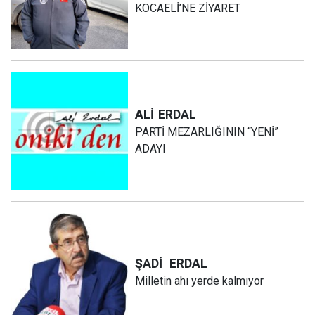
KOCAELİ’NE ZİYARET
ALİ
ERDAL
PARTİ MEZARLIĞININ “YENİ”
ADAYI
ŞADİ
ERDAL
Milletin ahı yerde kalmıyor