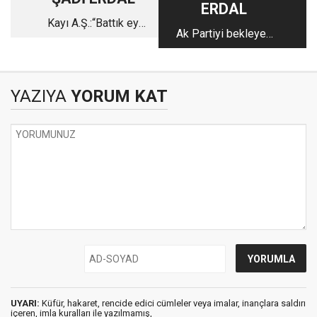
ERDAL
Kayı A.Ş.:“Battık ey
Ak Partiyi bekleyen
halkım”
büyük tehlike
YAZIYA
YORUM KAT
UYARI:
Küfür, hakaret, rencide edici cümleler veya imalar, inançlara saldırı
içeren, imla kuralları ile yazılmamış,