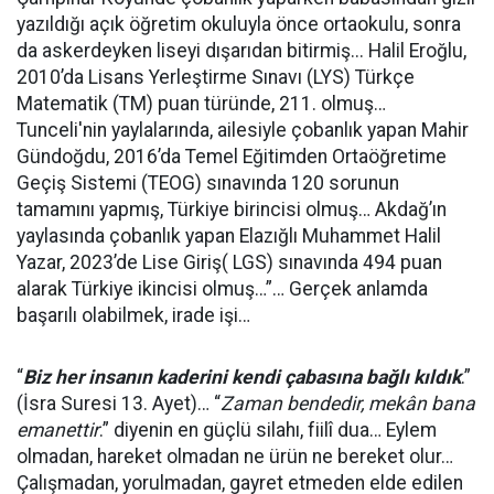
yazıldığı açık öğretim okuluyla önce ortaokulu, sonra
da askerdeyken liseyi dışarıdan bitirmiş... Halil Eroğlu,
2010’da Lisans Yerleştirme Sınavı (LYS) Türkçe
Matematik (TM) puan türünde, 211. olmuş…
Tunceli'nin yaylalarında, ailesiyle çobanlık yapan Mahir
Gündoğdu, 2016’da Temel Eğitimden Ortaöğretime
Geçiş Sistemi (TEOG) sınavında 120 sorunun
tamamını yapmış, Türkiye birincisi olmuş… Akdağ’ın
yaylasında çobanlık yapan Elazığlı Muhammet Halil
Yazar, 2023’de Lise Giriş( LGS) sınavında 494 puan
alarak Türkiye ikincisi olmuş…”… Gerçek anlamda
başarılı olabilmek, irade işi…
“
Biz her insanın kaderini kendi çabasına bağlı kıldık
.”
(İsra Suresi 13. Ayet)… “
Zaman bendedir, mekân bana
emanettir
.” diyenin en güçlü silahı, fiilî dua… Eylem
olmadan, hareket olmadan ne ürün ne bereket olur…
Çalışmadan, yorulmadan, gayret etmeden elde edilen