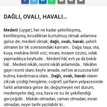
DAĞLI, OVALI, HAVALI…
Medenî
(uygar), her ne kadar şehirlileşmiş,
kentlileşmiş, kırsallıktan kurtulmuş olmak anlamına
gelse de; medenî olmak;
dağlı, ovalı, havalı
, şehirli
olmanın bir tık sonrasındaki kavram... Dağa, taşa, ota,
kuşa, mekâna ilintili söz; insanı, insanın özünü, odak
yapmadıkça beyhude... Medenî hâl, evli ya da bekâr
hâl... Medenî nikâh, resmî nikâh anlamında... Nikâhın
gayri resmî olanı; keyfe amade, nefsin arzusuna kılıf
bulma, kandırmaca olanı…
Dağlı, ovalı, havalı
olanın
zikzak çizdiği hengâme; coğrafî şartların yelpazesinde
farklı anlamlara gelse de, değişmeyen net durum;
medeniyetin dağ, ova, hava ve su ile şekillendiği
gerçeğidir… Mekân olmadan, zaman olmadan, insan
olmadan, neyin tarihi yazılabilir ki…