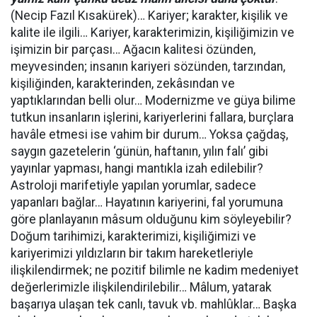
(Necip Fazıl Kısakürek)… Kariyer; karakter, kişilik ve
kalite ile ilgili… Kariyer, karakterimizin, kişiliğimizin ve
işimizin bir parçası… Ağacın kalitesi özünden,
meyvesinden; insanın kariyeri sözünden, tarzından,
kişiliğinden, karakterinden, zekâsından ve
yaptıklarından belli olur… Modernizme ve güya bilime
tutkun insanların işlerini, kariyerlerini fallara, burçlara
havâle etmesi ise vahim bir durum… Yoksa çağdaş,
saygın gazetelerin ‘günün, haftanın, yılın falı’ gibi
yayınlar yapması, hangi mantıkla izah edilebilir?
Astroloji marifetiyle yapılan yorumlar, sadece
yapanları bağlar… Hayatının kariyerini, fal yorumuna
göre planlayanın mâsum olduğunu kim söyleyebilir?
Doğum tarihimizi, karakterimizi, kişiliğimizi ve
kariyerimizi yıldızların bir takım hareketleriyle
ilişkilendirmek; ne pozitif bilimle ne kadim medeniyet
değerlerimizle ilişkilendirilebilir… Mâlum, yatarak
başarıya ulaşan tek canlı, tavuk vb. mahlûklar… Başka