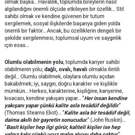
olmak başka… Havalılık, toplumda bireylerin nasıl
algılandığını önemli ölçüde etkileyen bir özellik… Stil
sahibi olmak ve kendine güvenen bir tutum
sergilemek, sosyal ilişkilerde başarıya giden yolda
önemli bir faktör… Ancak, bu özelliklerin dengeli bir
şekilde sergilenmesi, toplumsal uyum ve saygınlık
için esas...
Olumlu olabilmenin yolu
, toplumda kariyer sahibi
olabilmenin yolu;
dağlı, ovalı, havalı
olmakla ilintili
değil… Olumlu olabilmek, olaylara olumlu açıdan
bakabilmek; iyi, saygın, doğru karakter ve kişilikle
mümkün… Herkes, karakterine, kişiliğine, kariyerine,
kısacası, kendine yakışanı yapar… “
Her insan kendine
yakışanı yapar çünkü kalite asla tesâdüf değildir
.”
(Thomas Stearns Eliot)… “
Kalite asla bir tesâdüf değil,
daima akıllı bir gayretin sonucudur
.” (John Ruskin)…
“
Basit kişiler hep ilgi görür, kaliteli kişiler ise hep
yalnız kalır çünkü ucuz malın alıcısı daha çoktur
.”