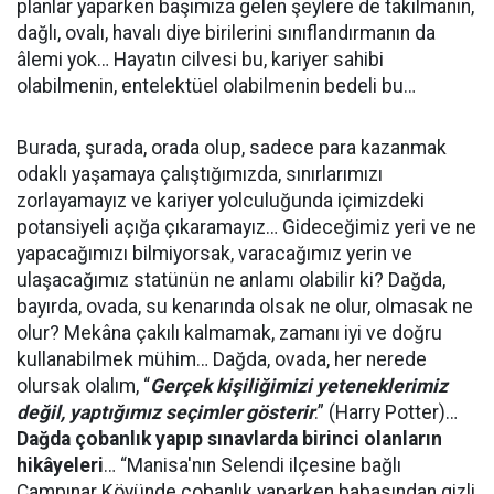
planlar yaparken başımıza gelen şeylere de takılmanın,
dağlı, ovalı, havalı diye birilerini sınıflandırmanın da
âlemi yok… Hayatın cilvesi bu, kariyer sahibi
olabilmenin, entelektüel olabilmenin bedeli bu…
Burada, şurada, orada olup, sadece para kazanmak
odaklı yaşamaya çalıştığımızda, sınırlarımızı
zorlayamayız ve kariyer yolculuğunda içimizdeki
potansiyeli açığa çıkaramayız… Gideceğimiz yeri ve ne
yapacağımızı bilmiyorsak, varacağımız yerin ve
ulaşacağımız statünün ne anlamı olabilir ki? Dağda,
bayırda, ovada, su kenarında olsak ne olur, olmasak ne
olur? Mekâna çakılı kalmamak, zamanı iyi ve doğru
kullanabilmek mühim… Dağda, ovada, her nerede
olursak olalım, “
Gerçek kişiliğimizi yeteneklerimiz
değil, yaptığımız seçimler gösterir
.” (Harry Potter)…
Dağda çobanlık yapıp sınavlarda birinci olanların
hikâyeleri
… “Manisa'nın Selendi ilçesine bağlı
Çampınar Köyünde çobanlık yaparken babasından gizli