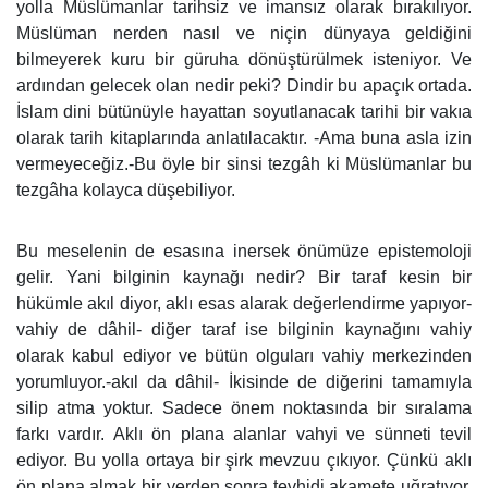
yolla Müslümanlar tarihsiz ve imansız olarak bırakılıyor.
Müslüman nerden nasıl ve niçin dünyaya geldiğini
bilmeyerek kuru bir güruha dönüştürülmek isteniyor. Ve
ardından gelecek olan nedir peki? Dindir bu apaçık ortada.
İslam dini bütünüyle hayattan soyutlanacak tarihi bir vakıa
olarak tarih kitaplarında anlatılacaktır. -Ama buna asla izin
vermeyeceğiz.-Bu öyle bir sinsi tezgâh ki Müslümanlar bu
tezgâha kolayca düşebiliyor.
Bu meselenin de esasına inersek önümüze epistemoloji
gelir. Yani bilginin kaynağı nedir? Bir taraf kesin bir
hükümle akıl diyor, aklı esas alarak değerlendirme yapıyor-
vahiy de dâhil- diğer taraf ise bilginin kaynağını vahiy
olarak kabul ediyor ve bütün olguları vahiy merkezinden
yorumluyor.-akıl da dâhil- İkisinde de diğerini tamamıyla
silip atma yoktur. Sadece önem noktasında bir sıralama
farkı vardır. Aklı ön plana alanlar vahyi ve sünneti tevil
ediyor. Bu yolla ortaya bir şirk mevzuu çıkıyor. Çünkü aklı
ön plana almak bir yerden sonra tevhidi akamete uğratıyor.