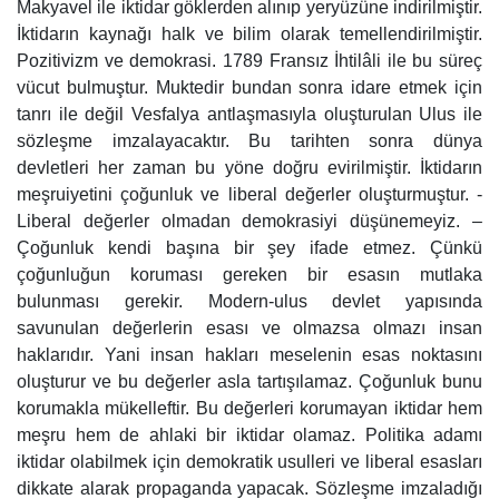
Makyavel ile iktidar göklerden alınıp yeryüzüne indirilmiştir.
İktidarın kaynağı halk ve bilim olarak temellendirilmiştir.
Pozitivizm ve demokrasi. 1789 Fransız İhtilâli ile bu süreç
vücut bulmuştur. Muktedir bundan sonra idare etmek için
tanrı ile değil Vesfalya antlaşmasıyla oluşturulan Ulus ile
sözleşme imzalayacaktır. Bu tarihten sonra dünya
devletleri her zaman bu yöne doğru evirilmiştir. İktidarın
meşruiyetini çoğunluk ve liberal değerler oluşturmuştur. -
Liberal değerler olmadan demokrasiyi düşünemeyiz. –
Çoğunluk kendi başına bir şey ifade etmez. Çünkü
çoğunluğun koruması gereken bir esasın mutlaka
bulunması gerekir. Modern-ulus devlet yapısında
savunulan değerlerin esası ve olmazsa olmazı insan
haklarıdır. Yani insan hakları meselenin esas noktasını
oluşturur ve bu değerler asla tartışılamaz. Çoğunluk bunu
korumakla mükelleftir. Bu değerleri korumayan iktidar hem
meşru hem de ahlaki bir iktidar olamaz. Politika adamı
iktidar olabilmek için demokratik usulleri ve liberal esasları
dikkate alarak propaganda yapacak. Sözleşme imzaladığı