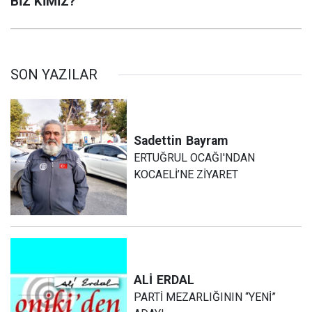
BİZ KİMİZ?
SON YAZILAR
Sadettin
Bayram
ERTUĞRUL OCAĞI'NDAN
KOCAELİ’NE ZİYARET
ALİ
ERDAL
PARTİ MEZARLIĞININ “YENİ”