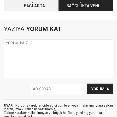
SAĞLAM
SAĞLAM
BAĞLARDA
BAĞCILIKTA YENİ
KİMYASAL
YAKLAŞIMLAR-1
MÜCADELE
YAZIYA
YORUM KAT
UYARI:
Küfür, hakaret, rencide edici cümleler veya imalar, inançlara saldırı
içeren, imla kuralları ile yazılmamış,
Türkçe karakter kullanılmayan ve büyük harflerle yazılmış yorumlar
onaylanmamaktadır.