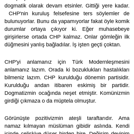
dogmatik olarak devam etsinler. Gittiği yere kadar.
CHP'nin kuruluş felsefesine ters söylemler de
bulunuyorlar. Bunu da yapamıyorlar fakat öyle komik
durumlar ortaya çıkıyor ki. Eğer muhasebeye
girişirlerse ortada CHP kalmaz. Onlar gömleğin ilk
düğmesini yanlış bağladılar. İş işten geçti çoktan.
CHP'yi anlamanız için Türk Modernleşmesini
anlamanız lazım. Orada ki bozuklukları hastalıkları
bilmeniz lazım. CHP kurulduğu dönemin partisidir.
Kurulduğu andan itibaren eskimiş bir partidir.
Dogmatizmin ocağında neşet etmiştir. Komünizmin
girdiği çıkmaza o da müptela olmuştur.
Görünüşte pozitivizmin ateşli taraftarıdır. Ama
namaz kılmayan müslüman gibidir aslında. Kendi
içinde çelişkiye düşer birden bire. Değişim devinim