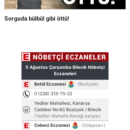
Sorguda bülbül gibi öttü!