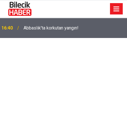
k
16:40
Abbaslık'ta korkutan yangın!