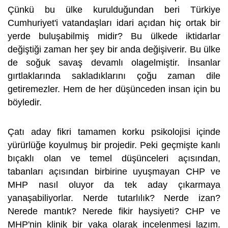
Çünkü bu ülke kurulduğundan beri Türkiye
Cumhuriyet'i vatandaşları idari açıdan hiç ortak bir
yerde buluşabilmiş midir? Bu ülkede iktidarlar
değiştiği zaman her şey bir anda değişiverir. Bu ülke
de soğuk savaş devamlı olagelmiştir. İnsanlar
gırtlaklarında sakladıklarını çoğu zaman dile
getiremezler. Hem de her düşünceden insan için bu
böyledir.
Çatı aday fikri tamamen korku psikolojisi içinde
yürürlüğe koyulmuş bir projedir. Peki geçmişte kanlı
bıçaklı olan ve temel düşünceleri açısından,
tabanları açısından birbirine uyuşmayan CHP ve
MHP nasıl oluyor da tek aday çıkarmaya
yanaşabiliyorlar. Nerde tutarlılık? Nerde izan?
Nerede mantık? Nerede fikir haysiyeti? CHP ve
MHP'nin klinik bir vaka olarak incelenmesi lazım.