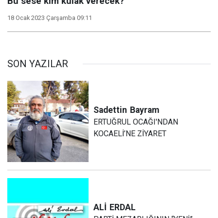
Bu sese kim kulak verecek?
18 Ocak 2023 Çarşamba 09:11
SON YAZILAR
Sadettin
Bayram
ERTUĞRUL OCAĞI'NDAN
KOCAELİ’NE ZİYARET
ALİ
ERDAL