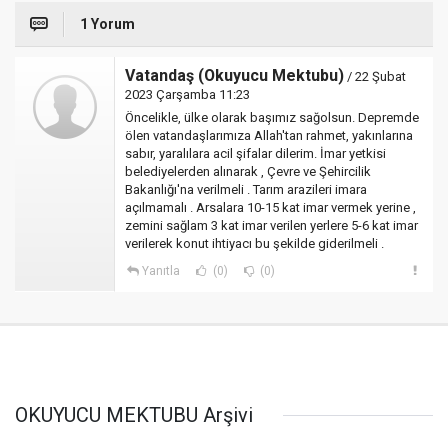
1 Yorum
Vatandaş (Okuyucu Mektubu)
/ 22 Şubat
2023 Çarşamba 11:23
Öncelikle, ülke olarak başımız sağolsun. Depremde
ölen vatandaşlarımıza Allah'tan rahmet, yakınlarına
sabır, yaralılara acil şifalar dilerim. İmar yetkisi
belediyelerden alınarak , Çevre ve Şehircilik
Bakanlığı'na verilmeli . Tarım arazileri imara
açılmamalı . Arsalara 10-15 kat imar vermek yerine ,
zemini sağlam 3 kat imar verilen yerlere 5-6 kat imar
verilerek konut ihtiyacı bu şekilde giderilmeli .
Yanıtla
(0)
(0)
OKUYUCU MEKTUBU Arşivi