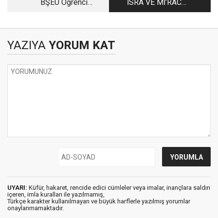
BŞEÜ Öğrenci
İSRA VE Mİ’RAC
Topluluğu
MUCİZEVİ GECE
YOLCULUĞU VE
KULUN ALLAH’A
YAZIYA
YORUM KAT
YÜKSELİŞİ
UYARI:
Küfür, hakaret, rencide edici cümleler veya imalar, inançlara saldırı
içeren, imla kuralları ile yazılmamış,
Türkçe karakter kullanılmayan ve büyük harflerle yazılmış yorumlar
onaylanmamaktadır.