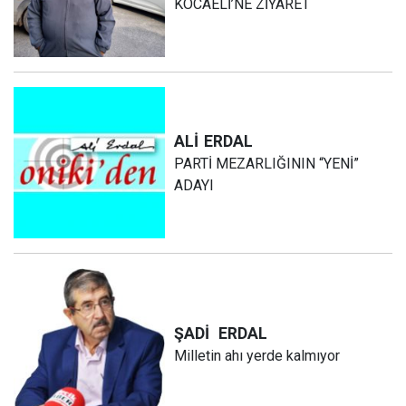
KOCAELİ’NE ZİYARET
ALİ
ERDAL
PARTİ MEZARLIĞININ “YENİ”
ADAYI
ŞADİ
ERDAL
Milletin ahı yerde kalmıyor