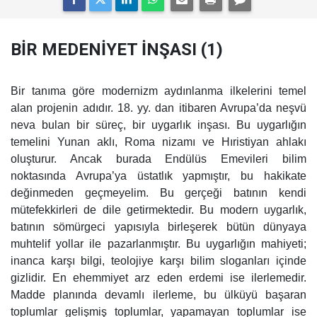
BİR MEDENİYET İNŞASI (1)
Bir tanıma göre modernizm aydınlanma ilkelerini temel
alan projenin adıdır. 18. yy. dan itibaren Avrupa’da neşvü
neva bulan bir süreç, bir uygarlık inşası. Bu uygarlığın
temelini Yunan aklı, Roma nizamı ve Hıristiyan ahlakı
oluşturur. Ancak burada Endülüs Emevileri bilim
noktasında Avrupa’ya üstatlık yapmıştır, bu hakikate
değinmeden geçmeyelim. Bu gerçeği batının kendi
mütefekkirleri de dile getirmektedir. Bu modern uygarlık,
batının sömürgeci yapısıyla birleşerek bütün dünyaya
muhtelif yollar ile pazarlanmıştır. Bu uygarlığın mahiyeti;
inanca karşı bilgi, teolojiye karşı bilim sloganları içinde
gizlidir. En ehemmiyet arz eden erdemi ise ilerlemedir.
Madde planında devamlı ilerleme, bu ülküyü başaran
toplumlar gelişmiş toplumlar, yapamayan toplumlar ise