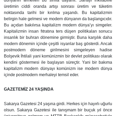
dünyanın temelleri bu sınıfa dayanır. Sanayi inkılâbıile
üretimin ciddi oranda artışı sonrası üretim ve tüketim
noktasında tarihi bir kırılma yaşandı. Bu kapitalizmin
belirgin hale gelmesi ve modern dünyanın da başlangıcıdır.
Bu açıdan bakılırsa kapitalizm modern dünya’yı simgeler.
Kapitalizmin insan fıtratına ters düşen politikaları sonucu
insanlık bir buhran dönemine girmiştir. Buna karşılık daha
modern dönemin içinde çeşitli isyanlar baş gösterdi. Ancak
postmodern döneme girilmesini simgeleyen hadise
Bolşevik İhtilali yani komünizmin bir devlet politikası olarak
kendini göstermesi ile başlayan süreçtir. Yani bir bakıma
kapitalizm modern dünyayı komünizm ise modern dünya
içinde postmodern merhaleyi temsil eder.
GAZETEMİZ 24 YAŞINDA
Sakarya Gazetesi 24 yaşına girdi. Herkes için hayırlı uğurlu
olsun. Sakarya Gazetesi ile tanışmam bir buçuk yıl önce