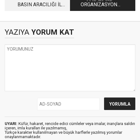
AYDEMİR
BASIN ARACILIĞI İLE
ORGANİZASYON
DİLEKÇEM
KAVRAMINI
ANLAMAK
YAZIYA
YORUM KAT
UYARI:
Küfür, hakaret, rencide edici cümleler veya imalar, inançlara saldırı
içeren, imla kuralları ile yazılmamış,
Türkçe karakter kullanılmayan ve büyük harflerle yazılmış yorumlar
onaylanmamaktadır.