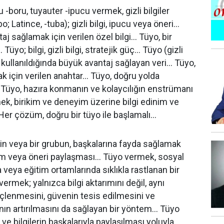
 -boru, tuyauter -ipucu vermek, gizli bilgiler
; Latince, -tuba); gizli bilgi, ipucu veya öneri…
aj sağlamak için verilen özel bilgi… Tüyo, bir
yo; bilgi, gizli bilgi, stratejik güç… Tüyo (gizli
 kullanıldığında büyük avantaj sağlayan veri… Tüyo,
mak için verilen anahtar… Tüyo, doğru yolda
 Tüyo, hazıra konmanın ve kolaycılığın enstrümanı
k, birikim ve deneyim üzerine bilgi edinim ve
Her çözüm, doğru bir tüyo ile başlamalı…
nin veya bir grubun, başkalarına fayda sağlamak
yim veya öneri paylaşması… Tüyo vermek, sosyal
 veya eğitim ortamlarında sıklıkla rastlanan bir
vermek; yalnızca bilgi aktarımını değil, aynı
üçlenmesini, güvenin tesis edilmesini ve
ın artırılmasını da sağlayan bir yöntem… Tüyo
e bilgilerin başkalarıyla paylaşılması yoluyla