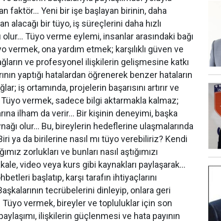
n faktör… Yeni bir işe başlayan birinin, daha
n alacağı bir tüyo, iş süreçlerini daha hızlı
olur… Tüyo verme eylemi, insanlar arasındaki bağı
üyo vermek, ona yardım etmek; karşılıklı güven ve
 ağların ve profesyonel ilişkilerin gelişmesine katkı
rının yaptığı hatalardan öğrenerek benzer hataların
ar; iş ortamında, projelerin başarısını artırır ve
… Tüyo vermek, sadece bilgi aktarmakla kalmaz;
ına ilham da verir… Bir kişinin deneyimi, başka
nağı olur… Bu, bireylerin hedeflerine ulaşmalarında
iri ya da birilerine nasıl mı tüyo verebiliriz? Kendi
ğımız zorlukları ve bunları nasıl aştığımızı
kale, video veya kurs gibi kaynakları paylaşarak…
etleri başlatıp, karşı tarafın ihtiyaçlarını
şkalarının tecrübelerini dinleyip, onlara geri
 Tüyo vermek, bireyler ve topluluklar için son
paylaşımı, ilişkilerin güçlenmesi ve hata payının