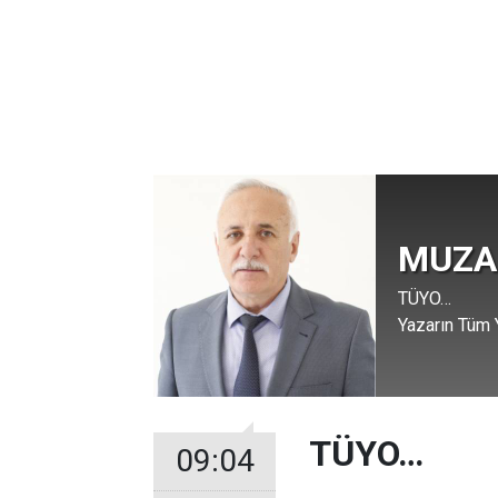
MUZA
TÜYO…
Yazarın Tüm Y
TÜYO…
09:04