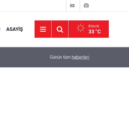
Bilecik
I
ASAYIŞ
33 °C
14:14
Kaymakam Titiz, İncelemelerde Bulundu
Günün tüm
haberleri