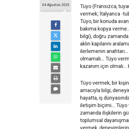
04 Ağustos 2025
Tüyo (Fransızca, tuyau
vermek; İtalyanca -tubo
Tüyo, bir konuda avant
bakıma kopya verme… Tü
bilgi), doğru zamanda
aklın kapılarını arala
ilerlemenin anahtarı…
olmamalı… Tüyo verme
kazanım için olmalı… 
Tüyo vermek, bir kişi
amacıyla bilgi, dene
hayatta, iş dünyasında
iletişim biçimi… Tüyo 
zamanda ilişkilerin g
toplumsal dayanışman
vermek, deneyimlerin v