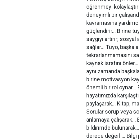
öğrenmeyi kolaylaştıra
deneyimli bir çalışanda
kavramasına yardımcı 
güçlendirir… Birine t
saygıyı artırır; sosyal
sağlar… Tüyo, başkala
tekrarlanmamasını sağl
kaynak israfını önler
aynı zamanda başkalar
birine motivasyon kay
önemli bir rol oynar… B
hayatımızda karşılaştı
paylaşarak… Kitap, ma
Sorular sorup veya sohb
anlamaya çalışarak… Ba
bildirimde bulunarak…
derece değerli… Bilgi 