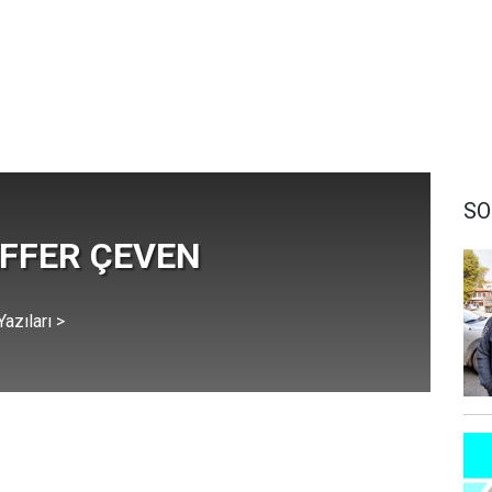
SO
FFER ÇEVEN
azıları >