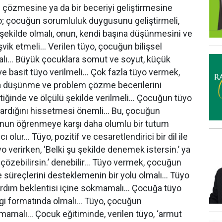
u çözmesine ya da bir beceriyi geliştirmesine
o; çocuğun sorumluluk duygusunu geliştirmeli,
şekilde olmalı, onun, kendi başına düşünmesini ve
ik etmeli… Verilen tüyo, çocuğun bilişsel
alı… Büyük çocuklara somut ve soyut, küçük
e basit tüyo verilmeli… Çok fazla tüyo vermek,
a düşünme ve problem çözme becerilerini
tiğinde ve ölçülü şekilde verilmeli… Çocuğun tüyo
şardığını hissetmesi önemli… Bu, çocuğun
 onun öğrenmeye karşı daha olumlu bir tutum
 olur… Tüyo, pozitif ve cesaretlendirici bir dil ile
o verirken, ‘Belki şu şekilde denemek istersin.’ ya
 çözebilirsin.’ denebilir… Tüyo vermek, çocuğun
üreçlerini desteklemenin bir yolu olmalı… Tüyo
rdım beklentisi içine sokmamalı… Çocuğa tüyo
lgi formatında olmalı… Tüyo, çocuğun
amalı… Çocuk eğitiminde, verilen tüyo, ‘armut