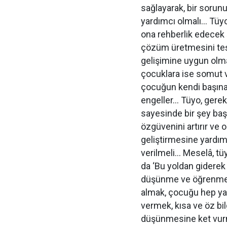
sağlayarak, bir sorun
yardımcı olmalı… Tüy
ona rehberlik edecek 
çözüm üretmesini teşv
gelişimine uygun olm
çocuklara ise somut v
çocuğun kendi başın
engeller… Tüyo, gerek
sayesinde bir şey ba
özgüvenini artırır ve
geliştirmesine yardımcı
verilmeli… Meselâ, tüy
da ‘Bu yoldan giderek
düşünme ve öğrenme s
almak, çocuğu hep ya
vermek, kısa ve öz bi
düşünmesine ket vurm