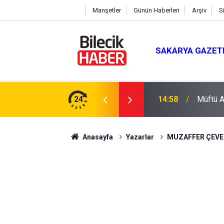
Manşetler
Günün Haberleri
Arşiv
S
SAKARYA GAZET
du
24
14:58
Müftü Ar
Anasayfa
Yazarlar
MUZAFFER ÇEVE