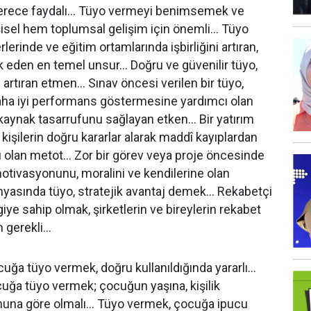
 derece faydalı… Tüyo vermeyi benimsemek ve
şisel hem toplumsal gelişim için önemli… Tüyo
rlerinde ve eğitim ortamlarında işbirliğini artıran,
vik eden en temel unsur… Doğru ve güvenilir tüyo,
nı artıran etmen… Sınav öncesi verilen bir tüyo,
aha iyi performans göstermesine yardımcı olan
kaynak tasarrufunu sağlayan etken… Bir yatırım
 kişilerin doğru kararlar alarak maddî kayıplardan
 olan metot… Zor bir görev veya proje öncesinde
motivasyonunu, moralini ve kendilerine olan
dünyasında tüyo, stratejik avantaj demek… Rekabetçi
giye sahip olmak, şirketlerin ve bireylerin rekabet
n gerekli…
uğa tüyo vermek, doğru kullanıldığında yararlı…
uğa tüyo vermek; çocuğun yaşına, kişilik
umuna göre olmalı… Tüyo vermek, çocuğa ipucu