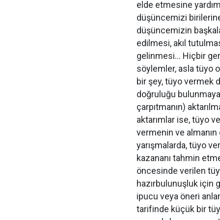
elde etmesine yardım
düşüncemizi birileri
düşüncemizin başkalar
edilmesi, akıl tutulma
gelinmesi… Hiçbir ge
söylemler, asla tüyo 
bir şey, tüyo vermek d
doğruluğu bulunmayan v
çarpıtmanın) aktarılm
aktarımlar ise, tüyo 
vermenin ve almanın g
yarışmalarda, tüyo ver
kazananı tahmin etmeye
öncesinde verilen tüy
hazırbulunuşluk için g
ipucu veya öneri anlam
tarifinde küçük bir t