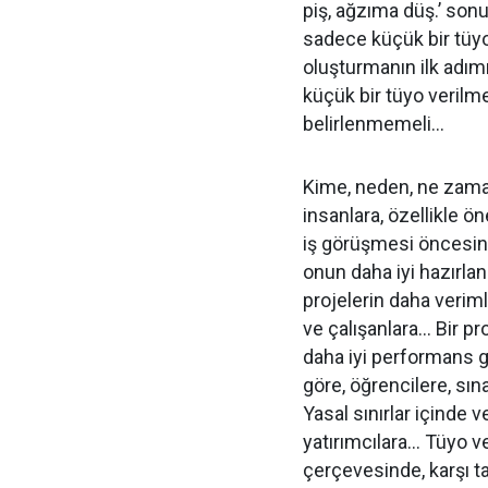
piş, ağzıma düş.’ so
sadece küçük bir tüyo
oluşturmanın ilk adı
küçük bir tüyo verilme
belirlenmemeli…
Kime, neden, ne zama
insanlara, özellikle ö
iş görüşmesi öncesind
onun daha iyi hazırla
projelerin daha veriml
ve çalışanlara… Bir pro
daha iyi performans g
göre, öğrencilere, sın
Yasal sınırlar içinde 
yatırımcılara… Tüyo ve
çerçevesinde, karşı ta