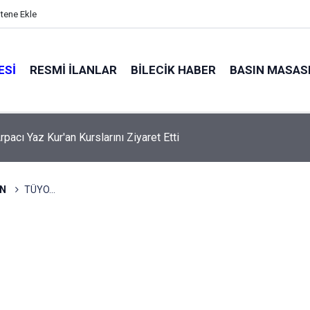
itene Ekle
ESI
RESMI İLANLAR
BILECIK HABER
BASIN MASAS
pacı Yaz Kur'an Kurslarını Ziyaret Etti
N
TÜYO…