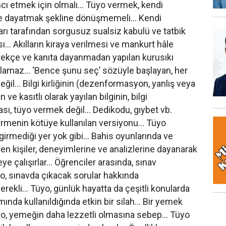
cı etmek için olmalı… Tüyo vermek, kendi
ne dayatmak şekline dönüşmemeli… Kendi
ı tarafından sorgusuz sualsiz kabulü ve tatbik
sı… Akılların kiraya verilmesi ve mankurt hâle
rekçe ve kanıta dayanmadan yapılan kurusıkı
olamaz… ‘Bence şunu seç’ sözüyle başlayan, her
eğil… Bilgi kirliğinin (dezenformasyon, yanlış veya
e kasıtlı olarak yayılan bilginin, bilgi
ası, tüyo vermek değil… Dedikodu, gıybet vb.
vermenin kötüye kullanılan versiyonu… Tüyo
irmediği yer yok gibi… Bahis oyunlarında ve
en kişiler, deneyimlerine ve analizlerine dayanarak
 çalışırlar... Öğrenciler arasında, sınav
o, sınavda çıkacak sorular hakkında
erekli… Tüyo, günlük hayatta da çeşitli konularda
ında kullanıldığında etkin bir silah… Bir yemek
üyo, yemeğin daha lezzetli olmasına sebep… Tüyo