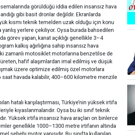
semalarında görüldüğü iddia edilen insansız hava
sandığı gibi basit dronlar değildir. Ekranlarda
yük kısmı teknik temelden uzak olduğu için konu
da yanlış yerlere çekiliyor. Oysa burada bahsedilen
ada görev yapan, kanat açıklığı genellikle 3–4
ogram kalkış ağırlığına sahip insansız hava
r iki zamanlı motosiklet motorlarına benzetilse de
üreten, hafif alaşımlardan imal edilmiş ve düşük
lışmak üzere optimize edilmiş özel motorlara
6 saat havada kalabilir, 400–600 kilometre menzile
ılan hatalı karşılaştırması, Türkiye’nin yüksek irtifa
riyle kıyaslanmalarıdır. Oysa bu iki sınıf teknik
ır. Yüksek irtifa insansız hava araçları on binlerce
emler genellikle 1000–1300 metre irtifanın altında
el sebebi motor yapısıdır. Bu sınıfta kullanılan