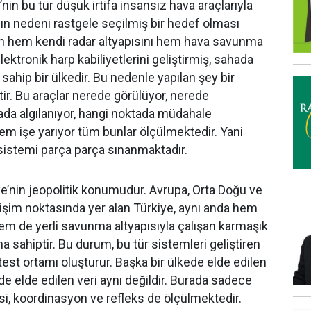
e’nin bu tür düşük irtifa insansız hava araçlarıyla
nın nedeni rastgele seçilmiş bir hedef olması
ün hem kendi radar altyapısını hem hava savunma
lektronik harp kabiliyetlerini geliştirmiş, sahada
ahip bir ülkedir. Bu nedenle yapılan şey bir
ttir. Bu araçlar nerede görülüyor, nerede
fada algılanıyor, hangi noktada müdahale
stem işe yarıyor tüm bunlar ölçülmektedir. Yani
sistemi parça parça sınanmaktadır.
ye’nin jeopolitik konumudur. Avrupa, Orta Doğu ve
işim noktasında yer alan Türkiye, aynı anda hem
m de yerli savunma altyapısıyla çalışan karmaşık
 sahiptir. Bu durum, bu tür sistemleri geliştiren
 test ortamı oluşturur. Başka bir ülkede elde edilen
nde elde edilen veri aynı değildir. Burada sadece
esi, koordinasyon ve refleks de ölçülmektedir.