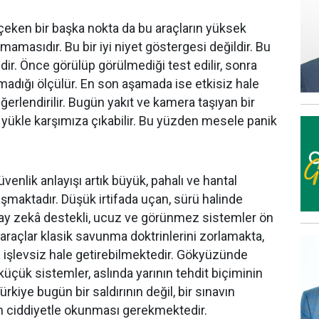
eken bir başka nokta da bu araçların yüksek
ımamasıdır. Bu bir iyi niyet göstergesi değildir. Bu
ir. Önce görülüp görülmediği test edilir, sonra
adığı ölçülür. En son aşamada ise etkisiz hale
erlendirilir. Bugün yakıt ve kamera taşıyan bir
ir yükle karşımıza çıkabilir. Bu yüzden mesele panik
enlik anlayışı artık büyük, pahalı ve hantal
şmaktadır. Düşük irtifada uçan, sürü halinde
pay zekâ destekli, ucuz ve görünmez sistemler ön
 araçlar klasik savunma doktrinlerini zorlamakta,
 işlevsiz hale getirebilmektedir. Gökyüzünde
üçük sistemler, aslında yarının tehdit biçiminin
Türkiye bugün bir saldırının değil, bir sınavın
ın ciddiyetle okunması gerekmektedir.