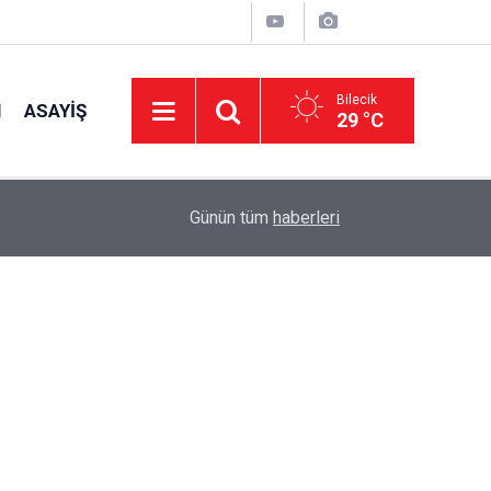
Bilecik
I
ASAYIŞ
29 °C
10:58
Hasat Yangınlarına Karşı Bilgilendirme
Günün tüm
haberleri