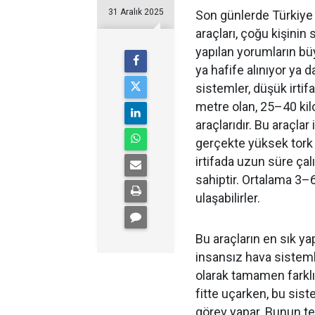
31 Aralık 2025
Son günlerde Türkiye 
araçları, çoğu kişinin 
yapılan yorumların bü
ya hafife alınıyor ya 
sistemler, düşük irtif
metre olan, 25–40 kil
araçlarıdır. Bu araçla
gerçekte yüksek tork 
irtifada uzun süre ça
sahiptir. Ortalama 3–
ulaşabilirler.
Bu araçların en sık yap
insansız hava sistemle
olarak tamamen farklıd
fitte uçarken, bu sist
görev yapar. Bunun tem