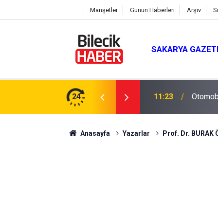
Manşetler
Günün Haberleri
Arşiv
S
SAKARYA GAZET
 Anlamlı Ziyaret
24
11:23
Otomobi
Anasayfa
Yazarlar
Prof. Dr. BURAK