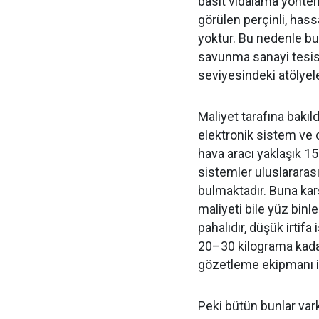
basit vidalama yönteml
görülen perçinli, hassa
yoktur. Bu nedenle bu 
savunma sanayi tesisl
seviyesindeki atölyeler
Maliyet tarafına bakıl
elektronik sistem ve o
hava aracı yaklaşık 15
sistemler uluslararas
bulmaktadır. Buna kar
maliyeti bile yüz binle
pahalıdır, düşük irtif
20–30 kilograma kadar 
gözetleme ekipmanı il
Peki bütün bunlar va