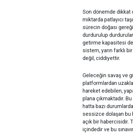
Son dönemde dikkat ç
miktarda patlayıcı taş
sürecin doğası gereğid
durdurulup durdurulam
getirme kapasitesi değ
sistem, yarın farklı b
değil, ciddiyettir.
Geleceğin savaş ve güv
platformlardan uzakla
hareket edebilen, ya
plana çıkmaktadır. Bu
hatta bazı durumlarda
sessizce dolaşan bu k
açık bir habercisidir. 
içindedir ve bu sınav