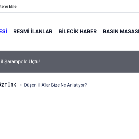
itene Ekle
ESI
RESMI İLANLAR
BILECIK HABER
BASIN MASAS
l Şarampole Uçtu!
 ÖZTÜRK
Düşen İHA’lar Bize Ne Anlatıyor?