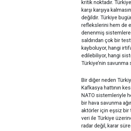
kritik noktadır. Türkiy
karşı karşıya kalması
değildir. Türkiye bug
reflekslerini hem de e
denenmiş sistemlere s
saldırıdan çok bir tes
kayboluyor, hangi irti
edilebiliyor, hangi si
Türkiye’nin savunma 
Bir diğer neden Türki
Kafkasya hattının kes
NATO sistemleriyle he
bir hava savunma ağına
aktörler için eşsiz bir
veri ile Türkiye üzeri
radar değil, karar sür