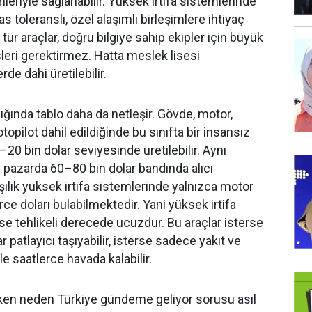
eriyle sağlanabilir. Yüksek irtifa sistemlerinde
s toleranslı, özel alaşımlı birleşimlere ihtiyaç
tür araçlar, doğru bilgiye sahip ekipler için büyük
eri gerektirmez. Hatta meslek lisesi
de dahi üretilebilir.
dığında tablo daha da netleşir. Gövde, motor,
topilot dahil edildiğinde bu sınıfta bir insansız
–20 bin dolar seviyesinde üretilebilir. Aynı
ı pazarda 60–80 bin dolar bandında alıcı
şılık yüksek irtifa sistemlerinde yalnızca motor
rce doları bulabilmektedir. Yani yüksek irtifa
a ise tehlikeli derecede ucuzdur. Bu araçlar isterse
patlayıcı taşıyabilir, isterse sadece yakıt ve
e saatlerce havada kalabilir.
rken neden Türkiye gündeme geliyor sorusu asıl