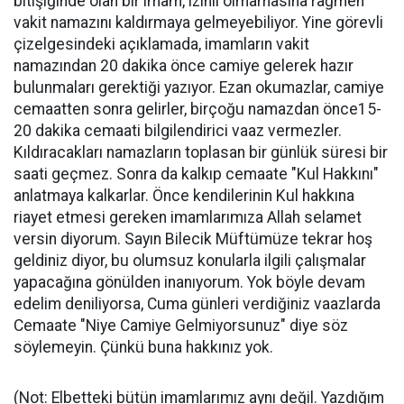
bitişiğinde olan bir imam, izinli olmamasına rağmen
vakit namazını kaldırmaya gelmeyebiliyor. Yine görevli
çizelgesindeki açıklamada, imamların vakit
namazından 20 dakika önce camiye gelerek hazır
bulunmaları gerektiği yazıyor. Ezan okumazlar, camiye
cemaatten sonra gelirler, birçoğu namazdan önce15-
20 dakika cemaati bilgilendirici vaaz vermezler.
Kıldıracakları namazların toplasan bir günlük süresi bir
saati geçmez. Sonra da kalkıp cemaate "Kul Hakkını"
anlatmaya kalkarlar. Önce kendilerinin Kul hakkına
riayet etmesi gereken imamlarımıza Allah selamet
versin diyorum. Sayın Bilecik Müftümüze tekrar hoş
geldiniz diyor, bu olumsuz konularla ilgili çalışmalar
yapacağına gönülden inanıyorum. Yok böyle devam
edelim deniliyorsa, Cuma günleri verdiğiniz vaazlarda
Cemaate "Niye Camiye Gelmiyorsunuz" diye söz
söylemeyin. Çünkü buna hakkınız yok.
(Not: Elbetteki bütün imamlarımız aynı değil. Yazdığım