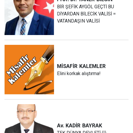
BİR ŞEFİK AYGÖL GEÇTİ BU
DİYARDAN BİLECİK VALİSİ =
VATANDAŞIN VALİSİ
MİSAFİR
KALEMLER
Elini korkak alıştırma!
Av. KADİR
BAYRAK
TEK DÜNYA DEVLETİ (!)