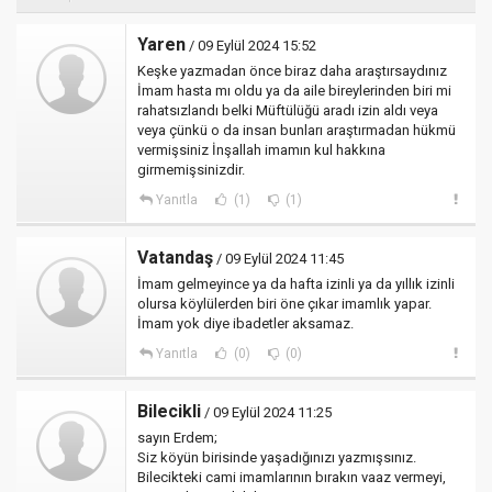
Yaren
/ 09 Eylül 2024 15:52
Keşke yazmadan önce biraz daha araştırsaydınız
İmam hasta mı oldu ya da aile bireylerinden biri mi
rahatsızlandı belki Müftülüğü aradı izin aldı veya
veya çünkü o da insan bunları araştırmadan hükmü
vermişsiniz İnşallah imamın kul hakkına
girmemişsinizdir.
Yanıtla
(1)
(1)
Vatandaş
/ 09 Eylül 2024 11:45
İmam gelmeyince ya da hafta izinli ya da yıllık izinli
olursa köylülerden biri öne çıkar imamlık yapar.
İmam yok diye ibadetler aksamaz.
Yanıtla
(0)
(0)
Bilecikli
/ 09 Eylül 2024 11:25
sayın Erdem;
Siz köyün birisinde yaşadığınızı yazmışsınız.
Bilecikteki cami imamlarının bırakın vaaz vermeyi,