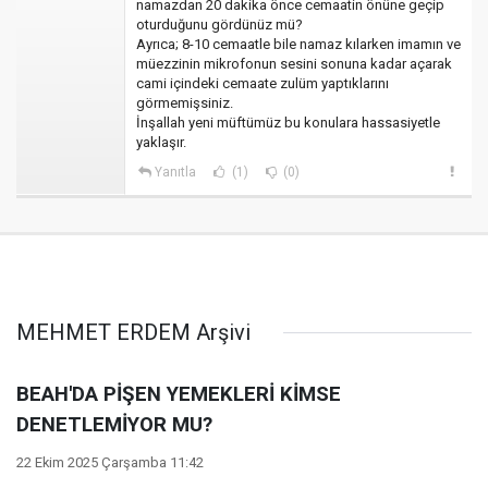
namazdan 20 dakika önce cemaatin önüne geçip
oturduğunu gördünüz mü?
Ayrıca; 8-10 cemaatle bile namaz kılarken imamın ve
müezzinin mikrofonun sesini sonuna kadar açarak
cami içindeki cemaate zulüm yaptıklarını
görmemişsiniz.
İnşallah yeni müftümüz bu konulara hassasiyetle
yaklaşır.
Yanıtla
(1)
(0)
MEHMET ERDEM Arşivi
BEAH'DA PİŞEN YEMEKLERİ KİMSE
DENETLEMİYOR MU?
22 Ekim 2025 Çarşamba 11:42