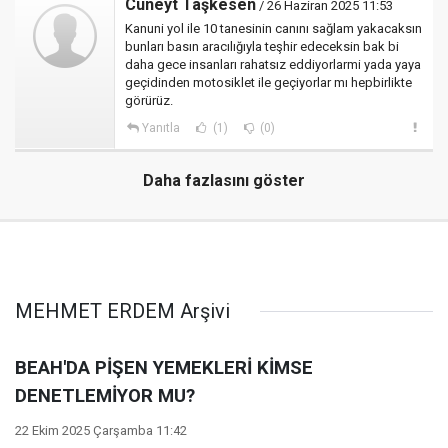
Cüneyt Taşkesen
/ 26 Haziran 2025 11:53
Kanuni yol ile 10 tanesinin canını sağlam yakacaksın
bunları basın aracılığıyla teşhir edeceksin bak bi
daha gece insanları rahatsız eddiyorlarmi yada yaya
geçidinden motosiklet ile geçiyorlar mı hepbirlikte
görürüz.
Yanıtla
(1)
(0)
Daha fazlasını göster
MEHMET ERDEM Arşivi
BEAH'DA PİŞEN YEMEKLERİ KİMSE
DENETLEMİYOR MU?
22 Ekim 2025 Çarşamba 11:42