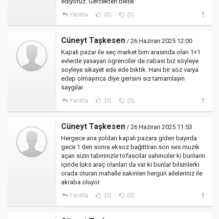
ediyoruz. Gercekten bıktık
Yanıtla
(0)
(0)
Cüneyt Taşkesen
/ 26 Haziran 2025 12:00
Kapalı pazar ile seç market bim arasında olan 1+1
evlerde yasayan ögrenciler de cabasi biz söyleye
soyleye sikayet ede ede bıktik. Hani bir söz varya
edep olmayınca diye gerisini siz tamamlayın
saygılar.
Yanıtla
(0)
(0)
Cüneyt Taşkesen
/ 26 Haziran 2025 11:53
Hergece ana yoldan kapalı pazara giden bayırda
gece 1 den sonra eksoz bağıttiran son ses muzik
açan sizin tabirinizle tofascilar sahinciler ki bunlarin
içinde luks araç olanları da var ki bunlar bilsinlerki
orada oturan mahalle sakinleri hergün aileleriniz ile
akraba oluyor
Yanıtla
(0)
(0)