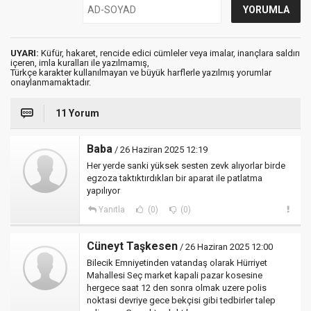
UYARI:
Küfür, hakaret, rencide edici cümleler veya imalar, inançlara saldırı
içeren, imla kuralları ile yazılmamış,
Türkçe karakter kullanılmayan ve büyük harflerle yazılmış yorumlar
onaylanmamaktadır.
11 Yorum
Baba
/ 26 Haziran 2025 12:19
Her yerde sanki yüksek sesten zevk alıyorlar birde
egzoza taktıktırdıkları bir aparat ile patlatma
yapılıyor
Yanıtla
(0)
(0)
Cüneyt Taşkesen
/ 26 Haziran 2025 12:00
Bilecik Emniyetinden vatandaş olarak Hürriyet
Mahallesi Seç market kapali pazar kosesine
hergece saat 12 den sonra olmak uzere polis
noktasi devriye gece bekçisi gibi tedbirler talep