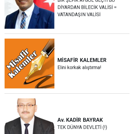
BİR ŞEFİK AYGÖL GEÇTİ BU
DİYARDAN BİLECİK VALİSİ =
VATANDAŞIN VALİSİ
MİSAFİR
KALEMLER
Elini korkak alıştırma!
Av. KADİR
BAYRAK
TEK DÜNYA DEVLETİ (!)