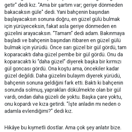
getir" dedi kız. "Ama bir şartım var; geriye dönmeden
bakacaksın güle" dedi. Yani bahçenin başından
başlayacaksın sonuna doğru, en güzel gülü bulmak
için yürüyeceksin, fakat asla geriye dönmeden en
güzelini arayacaksın. “Tamam” dedi adam. Bakınmaya
başladı ve bahçenin başından itibaren en güzel gülü
bulmak için yürüdü. Önce sarı güzel bir gül gördü, tam
koparacaktı daha güzel pembe bir gül gördü. Onu da
koparacaktı ki “daha güzel” diyerek başka bir kırmızı
gül goncası gördü. Ona koştu ama, öncekiler kadar
güzel değildi. Daha güzelini bulayım diyerek yürüdü,
bahçenin sonuna geldiğini fark etti. Baktı ki bahçenin
sonunda solmuş, yaprakları dökülmekte olan bir gül
vardı, ondan daha güzeli de yoktu. Başka çare yoktu,
onu kopardı ve kıza getirdi. "İşte anladın mı neden o
adamla evlendiğimi?" dedi kız.
Hikâye bu kıymetli dostlar. Ama çok şey anlatır bize.