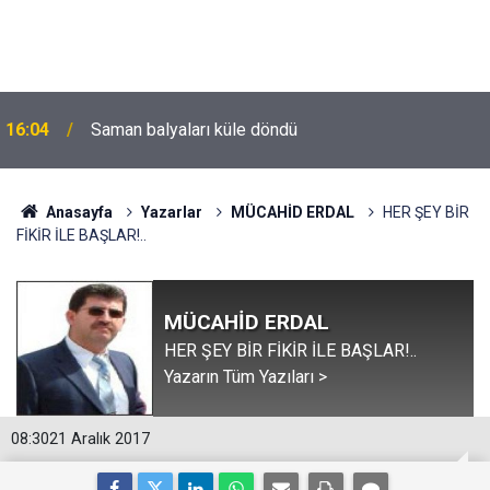
16:04
Saman balyaları küle döndü
Anasayfa
Yazarlar
MÜCAHİD ERDAL
HER ŞEY BİR
FİKİR İLE BAŞLAR!..
MÜCAHİD ERDAL
HER ŞEY BİR FİKİR İLE BAŞLAR!..
Yazarın Tüm Yazıları >
08:30
21 Aralık 2017