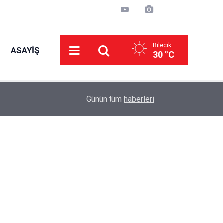
Bilecik
I
ASAYIŞ
30 °C
11:49
Türkiye İkincisinden Müdür Demir’e Ziyaret
Günün tüm
haberleri