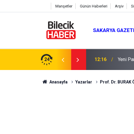
Manşetler
Günün Haberleri
Arşiv
S
SAKARYA GAZET
24
12:16
Yeni Pa
Anasayfa
Yazarlar
Prof. Dr. BURAK