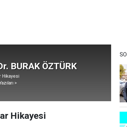
SO
 Dr. BURAK ÖZTÜRK
r Hikayesi
azıları >
uar Hikayesi