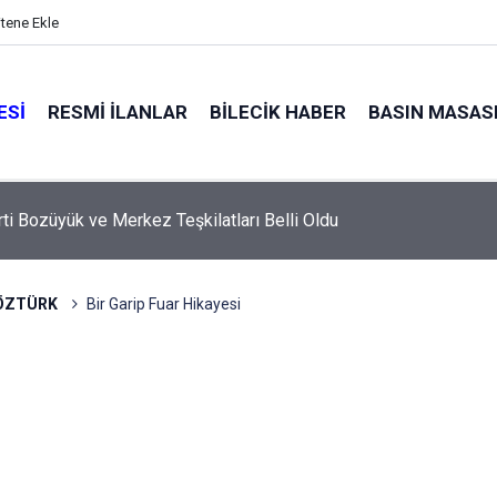
itene Ekle
ESI
RESMI İLANLAR
BILECIK HABER
BASIN MASAS
rti Bozüyük ve Merkez Teşkilatları Belli Oldu
 ÖZTÜRK
Bir Garip Fuar Hikayesi