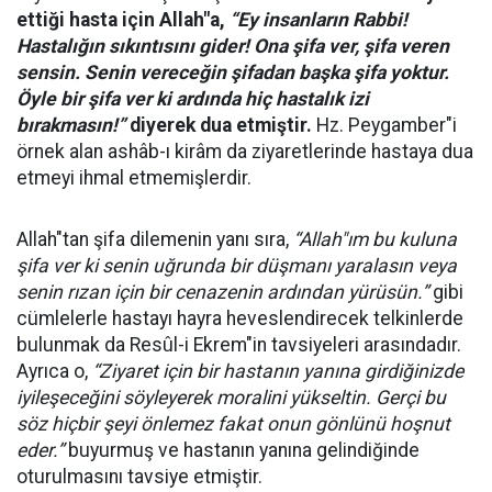
ettiğ
i hasta i
çin Allah"a,
“
Ey insanları
n Rabbi!
Hastal
ığın sıkıntısını gider! Ona şifa ver, şifa veren
sensin. Senin vereceğin şifadan başka şifa yoktur.
Öyle bir şifa ver ki ardında hiç hastalık izi
bırakması
n!
”
diyerek dua etmiştir.
Hz. Peygamber"i
örnek alan ashâb-ı kirâm da ziyaretlerinde hastaya dua
etmeyi ihmal etmemişlerdir.
Allah"tan şifa dilemenin yanı sıra,
“
Allah"ım bu kuluna
şifa ver ki senin uğrunda bir düşmanı yaralasın veya
senin rızan için bir cenazenin ardından yürüsün.”
gibi
cümlelerle hastayı hayra heveslendirecek telkinlerde
bulunmak da Resûl-i Ekrem"in tavsiyeleri arasındadır.
Ayrıca o,
“
Ziyaret için bir hastanın yanına girdiğinizde
iyileşeceğini söyleyerek moralini yükseltin. Gerçi bu
söz hiçbir şeyi önlemez fakat onun gönlünü hoşnut
eder.”
buyurmuş ve hastanın yanına gelindiğinde
oturulmasını tavsiye etmiştir.