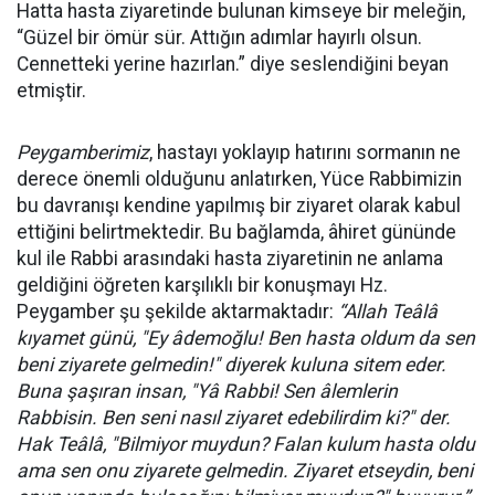
Hatta hasta ziyaretinde bulunan kimseye bir meleğin,
“Güzel bir ömür sür. Attığın adımlar hayırlı olsun.
Cennetteki yerine hazırlan.” diye seslendiğini beyan
etmiştir.
Peygamberimiz
, hastayı yoklayıp hatırını sormanın ne
derece önemli olduğunu anlatırken, Yüce Rabbimizin
bu davranışı kendine yapılmış bir ziyaret olarak kabul
ettiğini belirtmektedir. Bu bağlamda, âhiret gününde
kul ile Rabbi arasındaki hasta ziyaretinin ne anlama
geldiğini öğreten karşılıklı bir konuşmayı Hz.
Peygamber şu şekilde aktarmaktadır:
“
Allah Teâlâ
kıyamet günü, "Ey âdemoğlu! Ben hasta oldum da sen
beni ziyarete gelmedin!" diyerek kuluna sitem eder.
Buna şaşıran insan, "Yâ
Rabbi! Sen
âlemlerin
Rabbisin. Ben seni nasıl ziyaret edebilirdim ki?" der.
Hak Teâlâ, "Bilmiyor muydun? Falan kulum hasta oldu
ama sen onu ziyarete gelmedin. Ziyaret etseydin, beni