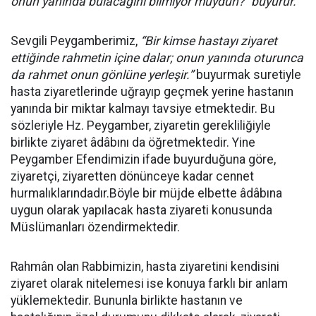
onun yanında bulacağını bilmiyor muydun?" buyurur.”
Sevgili Peygamberimiz,
“
Bir kimse hastayı ziyaret
ettiğinde rahmetin içine dalar; onun yanında oturunca
da rahmet onun gönlüne yerleşir.”
buyurmak suretiyle
hasta ziyaretlerinde uğrayıp geçmek yerine hastanın
yanında bir miktar kalmayı tavsiye etmektedir. Bu
sözleriyle Hz. Peygamber, ziyaretin gerekliliğiyle
birlikte ziyaret âdâbını da öğretmektedir. Yine
Peygamber Efendimizin ifade buyurduğuna göre,
ziyaretçi, ziyaretten dönünceye kadar cennet
hurmalıklarındadır.Böyle bir müjde elbette âdâbına
uygun olarak yapılacak hasta ziyareti konusunda
Müslümanları özendirmektedir.
Rahmân olan Rabbimizin, hasta ziyaretini kendisini
ziyaret olarak nitelemesi ise konuya farklı bir anlam
yüklemektedir. Bununla birlikte hastanın ve