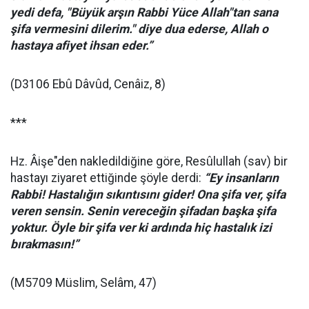
yedi defa, "Büyük arşı
n Rabbi Y
üce Allah"tan sana
şifa vermesini dilerim." diye dua ederse, Allah o
hastaya afiyet ihsan eder.”
(D3106 Ebû Dâvûd, Cenâiz, 8)
***
Hz. Âişe"den nakledildiğine göre, Resûlullah (sav) bir
hastayı ziyaret ettiğinde şöyle derdi:
“
Ey insanları
n
Rabbi! Hastal
ığın sıkıntısını gider! Ona şifa ver, şifa
veren sensin. Senin vereceğin şifadan başka şifa
yoktur. Öyle bir şifa ver ki ardında hiç hastalık izi
bırakması
n!
”
(M5709 Müslim, Selâm, 47)