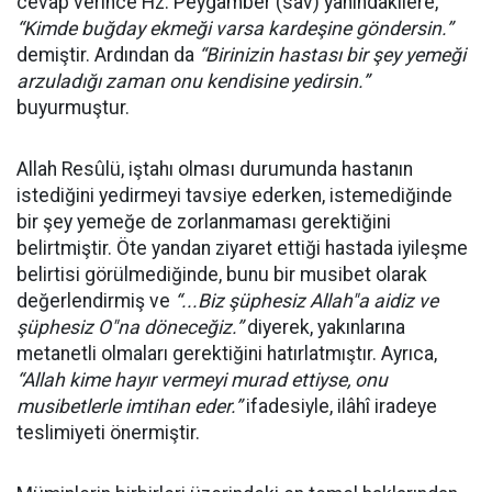
cevap verince Hz. Peygamber (sav) yanındakilere,
“
Kimde buğday ekmeği varsa kardeşine göndersin.”
demiştir. Ardından da
“
Birinizin hastası bir şey yemeği
arzuladığı zaman onu kendisine yedirsin.”
buyurmuştur.
Allah Resûlü, iştahı olması durumunda hastanın
istediğini yedirmeyi tavsiye ederken, istemediğinde
bir şey yemeğe de zorlanmaması gerektiğini
belirtmiştir. Öte yandan ziyaret ettiği hastada iyileşme
belirtisi görülmediğinde, bunu bir musibet olarak
değerlendirmiş ve
“
...Biz şüphesiz Allah"a aidiz ve
şüphesiz O"na döneceğiz.”
diyerek, yakınlarına
metanetli olmaları gerektiğini hatırlatmıştır. Ayrıca,
“
Allah kime hayır vermeyi murad ettiyse, onu
musibetlerle imtihan eder.”
ifadesiyle, ilâhî iradeye
teslimiyeti önermiştir.