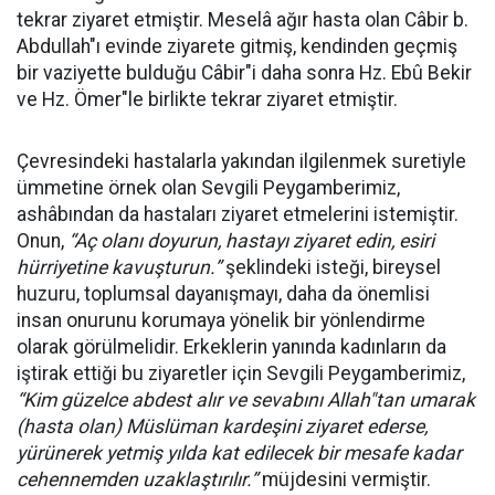
tekrar ziyaret etmiştir. Meselâ ağır hasta olan Câbir b.
Abdullah"ı evinde ziyarete gitmiş, kendinden geçmiş
bir vaziyette bulduğu Câbir"i daha sonra Hz. Ebû Bekir
ve Hz. Ömer"le birlikte tekrar ziyaret etmiştir.
Çevresindeki hastalarla yakından ilgilenmek suretiyle
ümmetine örnek olan Sevgili Peygamberimiz,
ashâbından da hastaları ziyaret etmelerini istemiştir.
Onun,
“
Aç olanı doyurun, hastayı ziyaret edin, esiri
hürriyetine kavuşturun.”
şeklindeki isteği, bireysel
huzuru, toplumsal dayanışmayı, daha da önemlisi
insan onurunu korumaya yönelik bir yönlendirme
olarak görülmelidir. Erkeklerin yanında kadınların da
iştirak ettiği bu ziyaretler için Sevgili Peygamberimiz,
“
Kim gü
zelce abdest al
ır ve sevabını Allah"tan umarak
(hasta olan) Müslüman kardeşini ziyaret ederse,
yürünerek yetmiş yılda kat edilecek bir mesafe kadar
cehennemden uzaklaştırılır.”
müjdesini vermiştir.