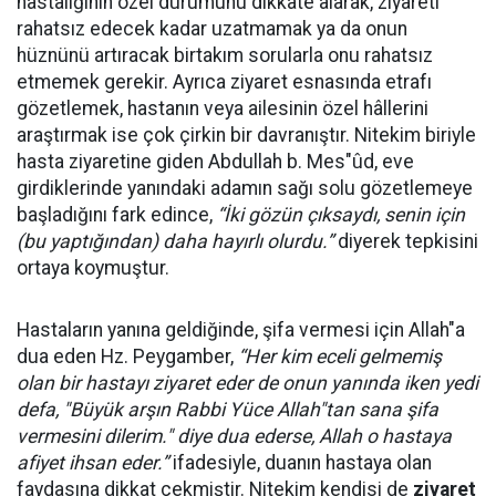
hastalığının özel durumunu dikkate alarak, ziyareti
rahatsız edecek kadar uzatmamak ya da onun
hüznünü artıracak birtakım sorularla onu rahatsız
etmemek gerekir. Ayrıca ziyaret esnasında etrafı
gözetlemek, hastanın veya ailesinin özel hâllerini
araştırmak ise çok çirkin bir davranıştır. Nitekim biriyle
hasta ziyaretine giden Abdullah b. Mes"ûd, eve
girdiklerinde yanındaki adamın sağı solu gözetlemeye
başladığını fark edince,
“İki gözün çıksaydı, senin için
(bu yaptığından) daha hayırlı olurdu.”
diyerek tepkisini
ortaya koymuştur.
Hastaların yanına geldiğinde, şifa vermesi için Allah"a
dua eden Hz. Peygamber,
“
Her kim eceli gelmemiş
olan bir hastayı ziyaret eder de onun yanında iken yedi
defa, "Büyük arşı
n Rabbi Y
üce Allah"tan sana şifa
vermesini dilerim." diye dua ederse, Allah o hastaya
afiyet ihsan eder.”
ifadesiyle, duanın hastaya olan
faydasına dikkat çekmiştir. Nitekim kendisi de
ziyaret