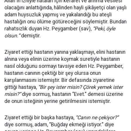
Allah"ın izniyle hataları için kefaret ve arınma vesilesi
olacağını anlattığında, hâlinden hayli şikâyetçi olan yaşlı
adam huysuzluk yapmış ve yakalandığı bu ateşli
hastalığın onu ölüme götüreceğini söylemiştir. Bundan
rahatsızlık duyan Hz. Peygamber (sav),
“
Peki, öyle
olsun.”
demiştir.
Ziyaret ettiği hastanın yanına yaklaşmayı, elini hastanın
alnına veya elinin üzerine koymak suretiyle hastanın
nasıl olduğunu sormayı tavsiye eden Hz. Peygamber,
hastanın canının çektiği bir şey olursa onun
karşılanmasını istemiştir. Bir defasında ziyaretine
gittiği hastaya,
“
Bir şey ister misin? Çörek yemek ister
misin?”
diye sormuş, hastanın “Evet.” demesi üzerine
de onun isteğinin yerine getirilmesini istemiştir.
Ziyaret ettiği bir başka hastaya,
“
Canı
n ne
çekiyor?”
diye sormuş, adam, “Buğday ekmeği istiyor.” diye