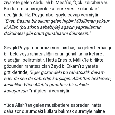
ziyarete gelen Abdullah b. Mes"ûd, “Çok ızdırabın var.
Bu durum senin için iki kat ecre vesile olacaktır.”
dediğinde Hz. Peygamber şöyle cevap vermiştir:
“
Evet. Başına bir sıkıntı gelen hiçbir Müslüman yoktur
ki Allah (bu sıkıntı sebebiyle) ağacın yapraklarının
dökülmesi gibi onun gü
nahlar
ını dökmesin.”
Sevgili Peygamberimiz müminin başına gelen herhangi
bir bela veya rahatsızlığın onun günahlarına kefaret
olacağını belirtmiştir. Hatta Enes b. Mâlik"le birlikte,
gözünden rahatsız olan Zeyd b. Erkam"ı ziyarete
gittiklerinde,
“
Eğer gözündeki bu rahatsızlık devam
eder de sen de sabredip karşılığını Allah"tan beklersen,
kesinlikle Yüce Allah"a günahsız bir şekilde
kavuşursun.”
müjdesini vermiştir.
Yüce Allah"tan gelen musibetlere sabreden, hatta
daha zor durumdaki kullara bakmak suretiyle hâline