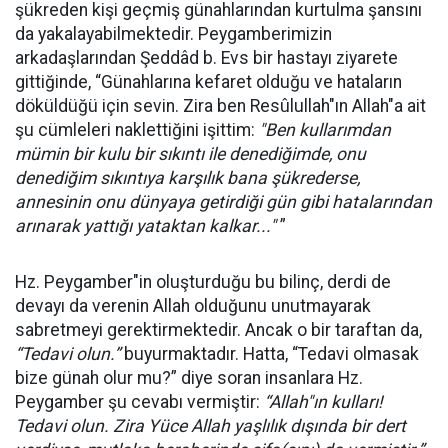
şükreden kişi geçmiş günahlarından kurtulma şansını
da yakalayabilmektedir. Peygamberimizin
arkadaşlarından Şeddâd b. Evs bir hastayı ziyarete
gittiğinde, “Günahlarına kefaret olduğu ve hataların
döküldüğü için sevin. Zira ben Resûlullah"ın Allah"a ait
şu cümleleri naklettiğini işittim:
"Ben kullarımdan
mümin bir kulu bir sıkıntı ile denediğimde, onu
denediğim sıkıntıya karşılık bana şükrederse,
annesinin onu dünyaya getirdiği gün gibi hatalarından
arınarak yattığı yataktan kalkar..."
”
Hz. Peygamber"in oluşturduğu bu bilinç, derdi de
devayı da verenin Allah olduğunu unutmayarak
sabretmeyi gerektirmektedir. Ancak o bir taraftan da,
“
Tedavi olun.”
buyurmaktadır. Hatta, “Tedavi olmasak
bize günah olur mu?” diye soran insanlara Hz.
Peygamber şu cevabı vermiştir:
“
Allah"ın kulları!
Tedavi olun. Zira Yüce Allah yaşlılık dışında bir dert