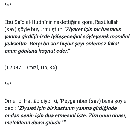
***
Ebû Saîd el-Hudrî"nin naklettiğine göre, Resûlullah
(sav) şöyle buyurmuştur:
“
Ziyaret için bir hastanın
yanına girdiğinizde iyileşeceğini söyleyerek moralini
yükseltin. Gerçi bu söz hiçbir şeyi önlemez fakat
onun gönlünü hoşnut eder.”
(T2087 Tirmizî, Tıb, 35)
***
Ömer b. Hattâb diyor ki, “Peygamber (sav) bana şöyle
dedi:
"Ziyaret için bir hastanın yanına girdiğinde
ondan senin için dua etmesini iste. Zira onun duası,
meleklerin duası gibidir."
”