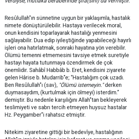
verdiyse, mutlaka beraberinde şifa(sını
) da vermi
ştir.”
Resûlullah"ın sünnetine uygun bir yaklaşımla, hastalık
nimete dönüştürülebilir. Hastaya verilecek moral,
onun kendisini toparlayarak hastalığı yenmesini
sağlayabilir. Dua edip iyileştiğinde yapabileceği hayırlı
işleri ona hatırlatmak, sonraki hayatına yön verebilir.
Ölümü temenni etmemesini tavsiye etmek suretiyle
hastayı hayata tutunmaya özendirmek de çok
önemlidir. Sahâbî Habbâb b. Eret, kendisini ziyarete
gelen Hârise b. Mudarrib"e; “Hastalığım çok uzadı.
Ben Resûlullah"ı (sav),
"
Ölümü istemeyin."
derken
duymasaydım, (kurtulmak için ölmeyi) isterdim.”
demiştir. Bu nedenle karşılığını Allah"tan bekleyerek
teslimiyeti ve sabrı tercih etmeyen huysuz hastalar
Hz. Peygamber"i rahatsız etmiştir.
Nitekim ziyaretine gittiği bir bedevîye, hastalığının