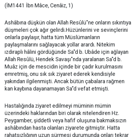
(İM1441 İbn Mâce, Cenâiz, 1)
Ashâbına düşkün olan Allah Resûlü"ne onların sıkıntıya
düşmeleri çok ağır gelirdi.Hüzünlerini ve sevinçlerini
onlarla paylaşır, hatta tüm Müslümanların
paylaşmalarını sağlayacak yollar arardı. Nitekim
ızdıraplı hâlini gördüğünde Sa"d b. Ubâde için ağlayan
Allah Resûlü, Hendek Savaşı"nda yaralanan Sa"d b.
Muâz için de mescidin içinde bir çadır kurulmasını
emretmiş, onu sık sık ziyaret ederek kendisiyle
yakından ilgilenmişti. Ancak bütün çabalara rağmen
kan kaybına dayanamayan Sa"d vefat etmişti.
Hastalığında ziyaret edilmeyi müminin mümin
üzerindeki haklarından biri olarak nitelendiren Hz.
Peygamber, şiddetli veya hafif oluşuna bakmaksızın
ashâbından hasta olanları ziyarete gitmiştir. Hatta
rahatsızlığının uzun sürmesi durumunda onları tekrar