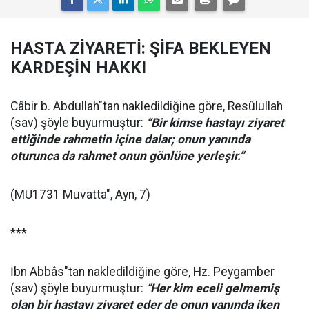
HASTA ZİYARETİ: ŞİFA BEKLEYEN
KARDEŞİN HAKKI
Câbir b. Abdullah"tan nakledildiğine göre, Resûlullah
(sav) şöyle buyurmuştur:
“
Bir kimse hastayı ziyaret
ettiğinde rahmetin içine dalar; onun yanında
oturunca da rahmet onun gönlüne yerleşir.”
(MU1731 Muvatta", Ayn, 7)
***
İbn Abbâs"tan nakledildiğine göre, Hz. Peygamber
(sav) şöyle buyurmuştur:
“
Her kim eceli gelmemiş
olan bir hastayı ziyaret eder de onun yanında iken